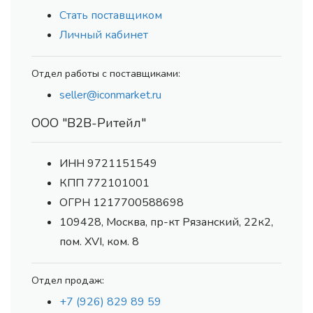
Стать поставщиком
Личный кабинет
Отдел работы с поставщиками:
seller@iconmarket.ru
ООО "В2В-Ритейл"
ИНН 9721151549
КПП 772101001
ОГРН 1217700588698
109428, Москва, пр-кт Рязанский, 22к2,
пом. XVI, ком. 8
Отдел продаж:
+7 (926) 829 89 59