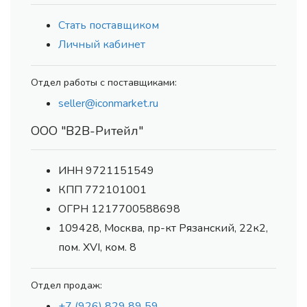
Стать поставщиком
Личный кабинет
Отдел работы с поставщиками:
seller@iconmarket.ru
ООО "В2В-Ритейл"
ИНН 9721151549
КПП 772101001
ОГРН 1217700588698
109428, Москва, пр-кт Рязанский, 22к2,
пом. XVI, ком. 8
Отдел продаж:
+7 (926) 829 89 59