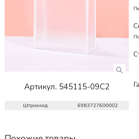
Пе
С
П
С
Г
Артикул. 545115-09C2
Штрихкод.
6983727600002
Похожие товары