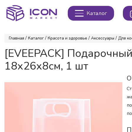
Каталог
/
/
/
/
Главная
Каталог
Красота и здоровье
Аксессуары
Для ко
[EVEEPACK] Подарочный 
18x26x8см, 1 шт
О
Ст
же
по
по
П