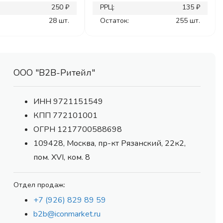
250 ₽
РРЦ:
135 ₽
28 шт.
Остаток:
255 шт.
ООО "В2В-Ритейл"
ИНН 9721151549
КПП 772101001
ОГРН 1217700588698
109428, Москва, пр-кт Рязанский, 22к2,
пом. XVI, ком. 8
Отдел продаж:
+7 (926) 829 89 59
b2b@iconmarket.ru