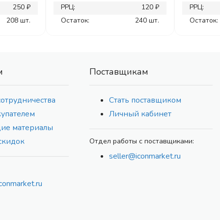
250 ₽
РРЦ:
120 ₽
РРЦ:
208 шт.
Остаток:
240 шт.
Остаток:
м
Поставщикам
сотрудничества
Стать поставщиком
купателем
Личный кабинет
ие материалы
скидок
Отдел работы с поставщиками:
seller@iconmarket.ru
conmarket.ru