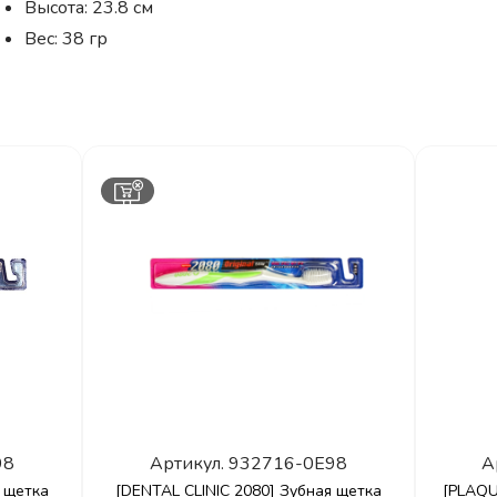
Высота: 23.8 см
Вес: 38 гр
98
Артикул.
932716-0E98
А
я щетка
[DENTAL CLINIC 2080] Зубная щетка
[PLAQ