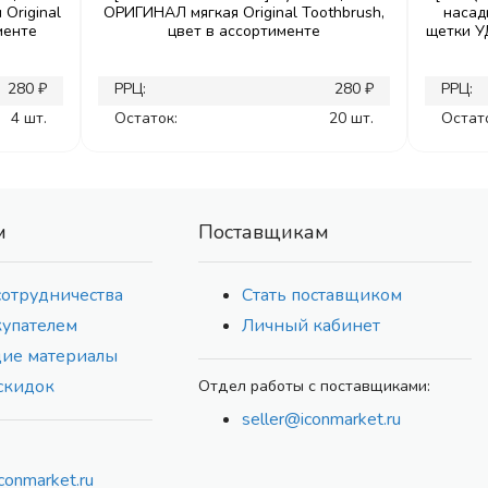
Original
ОРИГИНАЛ мягкая Original Toothbrush,
насад
менте
цвет в ассортименте
щетки 
280 ₽
РРЦ:
280 ₽
РРЦ:
4 шт.
Остаток:
20 шт.
Остат
м
Поставщикам
сотрудничества
Стать поставщиком
купателем
Личный кабинет
ие материалы
скидок
Отдел работы с поставщиками:
seller@iconmarket.ru
conmarket.ru