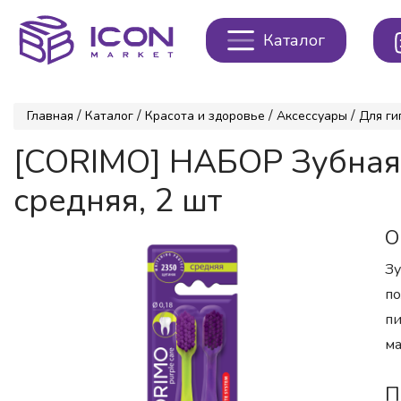
Каталог
/
/
/
/
Главная
Каталог
Красота и здоровье
Аксессуары
Для ги
[CORIMO] НАБОР Зубн
средняя, 2 шт
О
Зу
по
пи
ма
П