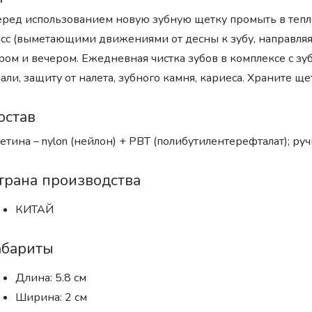
ред использованием новую зубную щетку промыть в тепло
сс (выметающими движениями от десны к зубу, направляя 
ром и вечером. Ежедневная чистка зубов в комплексе с з
али, защиту от налета, зубного камня, кариеса. Храните 
остав
тина – nylon (нейлон) + PBT (полибутилентерефталат); руч
трана производства
КИТАЙ
абариты
Длина: 5.8 см
Ширина: 2 см