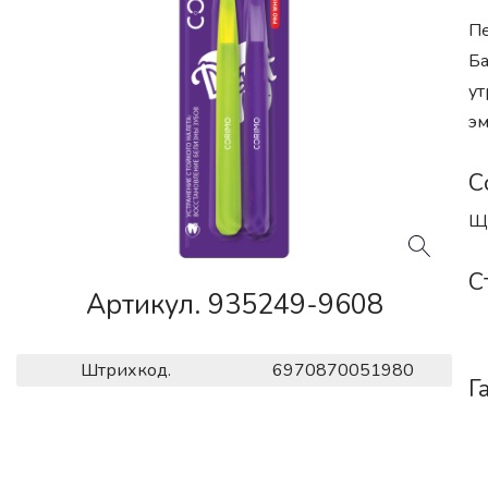
Пе
Ба
ут
эм
С
Ще
С
Артикул. 935249-9608
Штрихкод.
6970870051980
Г