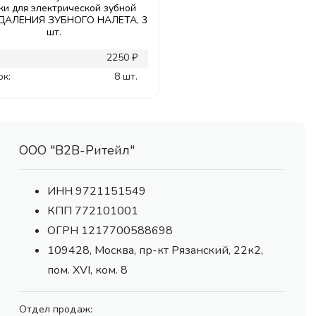
ки для электрической зубной
УДАЛЕНИЯ ЗУБНОГО НАЛЕТА, 3
шт.
2250 ₽
ок:
8 шт.
ООО "В2В-Ритейл"
ИНН 9721151549
КПП 772101001
ОГРН 1217700588698
109428, Москва, пр-кт Рязанский, 22к2,
пом. XVI, ком. 8
Отдел продаж: