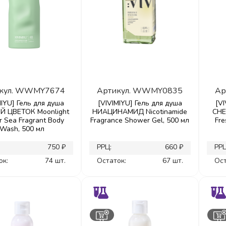
кул.
WWMY7674
Артикул.
WWMY0835
Ар
MIYU] Гель для душа
[VIVIMIYU] Гель для душа
[V
 ЦВЕТОК Moonlight
НИАЦИНАМИД Nicotinamide
СНЕ
r Sea Fragrant Body
Fragrance Shower Gel, 500 мл
Fre
Wash, 500 мл
750 ₽
РРЦ:
660 ₽
РРЦ
ок:
74 шт.
Остаток:
67 шт.
Ост