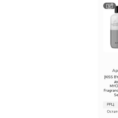
Ар
[KISS B
д
МУС
Fragran
Se
РРЦ:
Остат