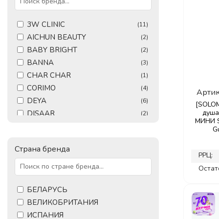
3W CLINIC
(11)
AICHUN BEAUTY
(2)
BABY BRIGHT
(2)
BANNA
(3)
CHAR CHAR
(1)
CORIMO
(4)
Артик
DEYA
(6)
[SOLOM
душ
DISAAR
(2)
МИНИ S
ECO BRANCH
(2)
G
ELEMENT
(1)
Страна бренда
ESTHETIC HOUSE
(2)
РРЦ:
FARMSTAY
(2)
Остат
FORGARDEN
(1)
GLAMFOX
БЕЛАРУСЬ
(3)
HAAN
ВЕЛИКОБРИТАНИЯ
(3)
HERBCARE
ИСПАНИЯ
(3)