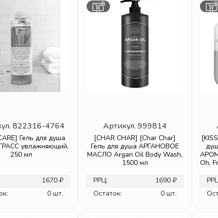
ул.
822316-4764
Артикул.
999814
ARE] Гель для душа
[CHAR CHAR] [Char Char]
[KIS
РАСС увлажняющий,
Гель для душа АРГАНОВОЕ
ду
250 мл
МАСЛО Argan Oil Body Wash,
АРОМ
1500 мл
Oh, F
1670 ₽
РРЦ:
1690 ₽
РРЦ
ок:
0 шт.
Остаток:
0 шт.
Ост