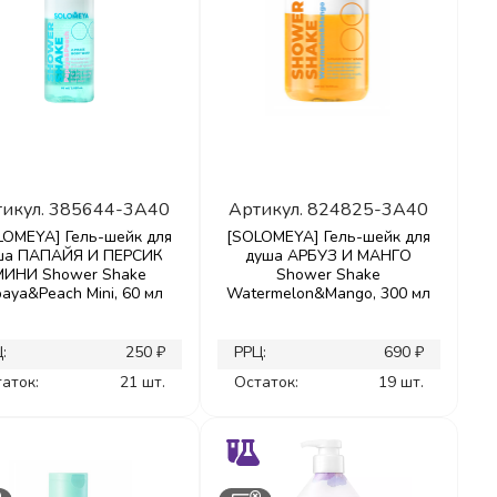
икул.
385644-3A40
Артикул.
824825-3A40
LOMEYA] Гель-шейк для
[SOLOMEYA] Гель-шейк для
ша ПАПАЙЯ И ПЕРСИК
душа АРБУЗ И МАНГО
МИНИ Shower Shake
Shower Shake
aya&Peach Mini, 60 мл
Watermelon&Mango, 300 мл
:
250 ₽
РРЦ:
690 ₽
аток:
21 шт.
Остаток:
19 шт.