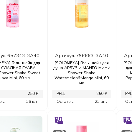
ул.
657343-3A40
Артикул.
796663-3A40
Арт
EYA] Гель-шейк для
[SOLOMEYA] Гель-шейк для
[SO
а СЛАДКАЯ ГУАВА
душа АРБУЗ И МАНГО МИНИ
ду
hower Shake Sweet
Shower Shake
uava Mini, 60 мл
Watermelon&Mango Mini, 60
Pap
мл
250 ₽
РРЦ:
250 ₽
РРЦ
ок:
36 шт.
Остаток:
23 шт.
Ост