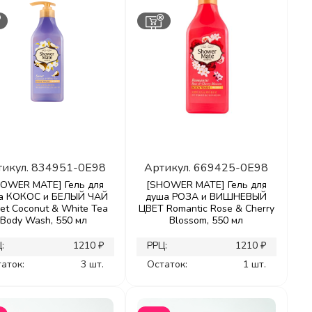
тикул.
834951-0E98
Артикул.
669425-0E98
OWER MATE] Гель для
[SHOWER MATE] Гель для
а КОКОС и БЕЛЫЙ ЧАЙ
душа РОЗА и ВИШНЕВЫЙ
et Coconut & White Tea
ЦВЕТ Romantic Rose & Cherry
Body Wash, 550 мл
Blossom, 550 мл
:
1210 ₽
РРЦ:
1210 ₽
аток:
3 шт.
Остаток:
1 шт.