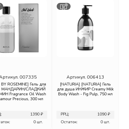
Артикул.
007335
Артикул.
006413
S BY ROSEMINE] Гель для
[NATURIA] [NATURIA] Гель
а МАНДАРИН/СЛАДКИЙ
для душа ИНЖИР Creamy Milk
ИН Fragrance Oil Wash
Body Wash - Fig Pulp, 750 мл
lamour Precious, 300 мл
:
1390 ₽
РРЦ:
1090 ₽
аток:
0 шт.
Остаток:
0 шт.