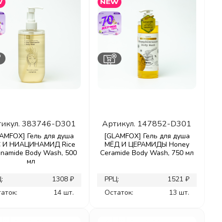
икул.
383746-D301
Артикул.
147852-D301
AMFOX] Гель для душа
[GLAMFOX] Гель для душа
 И НИАЦИНАМИД Rice
МЁД И ЦЕРАМИДЫ Honey
inamide Body Wash, 500
Ceramide Body Wash, 750 мл
мл
:
1308 ₽
РРЦ:
1521 ₽
аток:
14 шт.
Остаток:
13 шт.