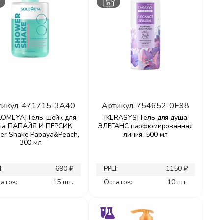
икул.
471715-3A40
Артикул.
754652-0E98
LOMEYA] Гель-шейк для
[KERASYS] Гель для душа
ша ПАПАЙЯ И ПЕРСИК
ЭЛЕГАНС парфюмированная
er Shake Papaya&Peach,
линия, 500 мл
300 мл
:
690 ₽
РРЦ:
1150 ₽
аток:
15 шт.
Остаток:
10 шт.