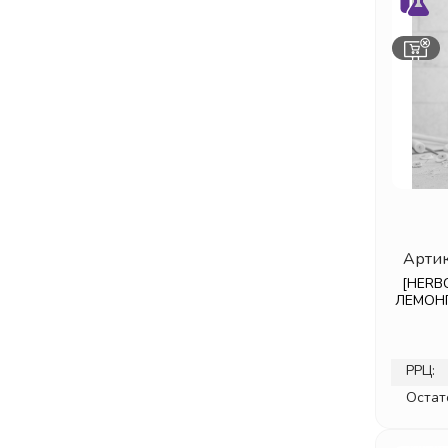
Артик
[HERBC
ЛЕМОНГ
РРЦ:
Остат