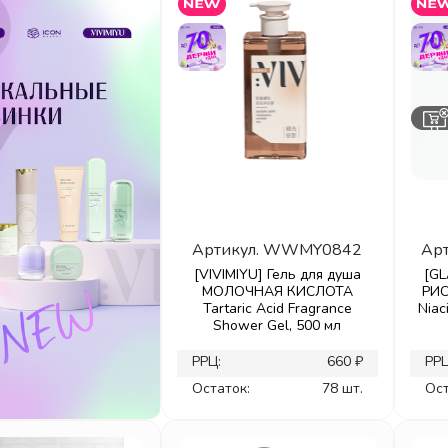
Артикул.
WWMY0842
Арт
[VIVIMIYU] Гель для душа
[GL
МОЛОЧНАЯ КИСЛОТА
РИС
Tartaric Acid Fragrance
Niac
Shower Gel, 500 мл
РРЦ:
660 ₽
РРЦ
Остаток:
78 шт.
Ост