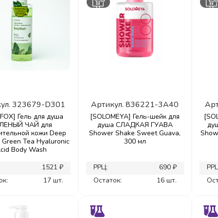
ул.
323679-D301
Артикул.
836221-3A40
Арт
FOX] Гель для душа
[SOLOMEYA] Гель-шейк для
[SO
ЛЕНЫЙ ЧАЙ для
душа СЛАДКАЯ ГУАВА
ду
ительной кожи Deep
Shower Shake Sweet Guava,
Show
 Green Tea Hyaluronic
300 мл
cid Body Wash
1521 ₽
РРЦ:
690 ₽
РРЦ
ок:
17 шт.
Остаток:
16 шт.
Ост