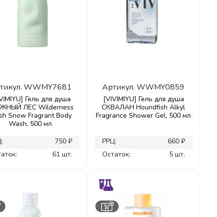
тикул.
WWMY7681
Артикул.
WWMY0859
IVIMIYU] Гель для душа
[VIVIMIYU] Гель для душа
ЖНЫЙ ЛЕС Wilderness
СКВАЛАН Houndfish Alkyl
sh Snow Fragrant Body
Fragrance Shower Gel, 500 мл
Wash, 500 мл
:
750 ₽
РРЦ:
660 ₽
аток:
61 шт.
Остаток:
5 шт.