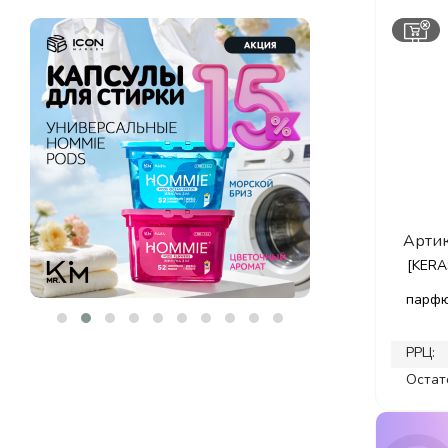
VIVIMIYU
(7)
YOKO
(2)
БЕЛИТА
(1)
ВИТЭКС
(1)
Артик
[KERA
парфю
РРЦ:
Остат