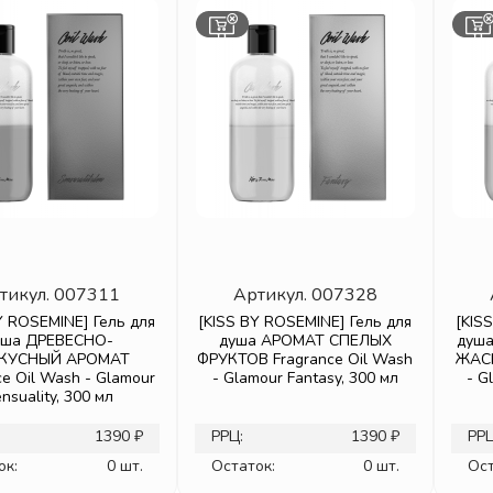
тикул.
007311
Артикул.
007328
Y ROSEMINE] Гель для
[KISS BY ROSEMINE] Гель для
[KIS
уша ДРЕВЕСНО-
душа АРОМАТ СПЕЛЫХ
душ
КУСНЫЙ АРОМАТ
ФРУКТОВ Fragrance Oil Wash
ЖАСМ
ce Oil Wash - Glamour
- Glamour Fantasy, 300 мл
- G
nsuality, 300 мл
1390 ₽
РРЦ:
1390 ₽
РРЦ
ок:
0 шт.
Остаток:
0 шт.
Ост