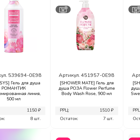
ул.
539694-0E98
Артикул.
451957-0E98
Ар
SYS] Гель для душа
[SHOWER MATE] Гель для
[SH
РОМАНТИК
душа РОЗА Flower Perfume
душ
мированная линия,
Body Wash Rose, 900 мл
Swe
500 мл
1150 ₽
РРЦ:
1510 ₽
РРЦ
ок:
8 шт.
Остаток:
7 шт.
Ост