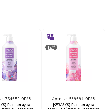
ул.
754652-0E98
Артикул.
539694-0E98
YS] Гель для душа
[KERASYS] Гель для душа
С парфюмированная
РОМАНТИК парфюмированная