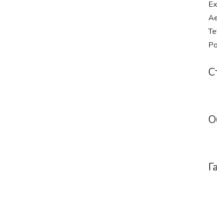
Ex
Ae
Te
Po
С
О
Г