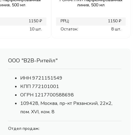
линия, 500 мл
линия, 500 мл
1150 ₽
РРЦ:
1150 ₽
10 шт.
Остаток:
8 шт.
ООО "В2В-Ритейл"
ИНН 9721151549
КПП 772101001
ОГРН 1217700588698
109428, Москва, пр-кт Рязанский, 22к2,
пом. XVI, ком. 8
Отдел продаж: