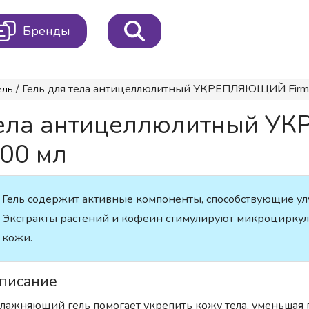
Бренды
/ Гель для тела антицеллюлитный УКРЕПЛЯЮЩИЙ Firming 
ель
тела антицеллюлитный У
300 мл
Гель содержит активные компоненты, способствующие ул
Экстракты растений и кофеин стимулируют микроциркуля
кожи.
писание
лажняющий гель помогает укрепить кожу тела, уменьшая 