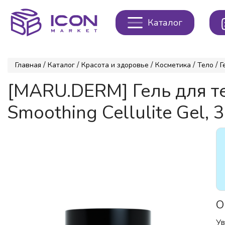
Каталог
/
/
/
/
/
Главная
Каталог
Красота и здоровье
Косметика
Тело
Г
[MARU.DERM] Гель для 
Smoothing Cellulite Gel, 
О
Ув