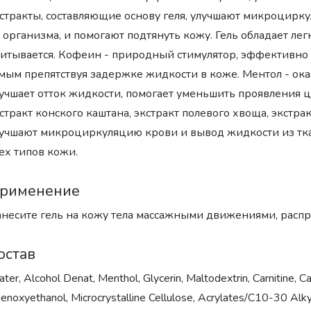
стракты, составляющие основу геля, улучшают микроцир
 организма, и помогают подтянуть кожу. Гель обладает ле
итывается. Кофеин - природный стимулятор, эффективно 
мым препятствуя задержке жидкости в коже. Ментол - о
учшает отток жидкости, помогает уменьшить проявления ц
стракт конского каштана, экстракт полевого хвоща, экстр
учшают микроциркуляцию крови и вывод жидкости из ткан
ех типов кожи.
рименение
несите гель на кожу тела массажными движениями, распр
остав
ter, Alcohol Denat, Menthol, Glycerin, Maltodextrin, Carnitine, Ca
enoxyethanol, Microcrystalline Cellulose, Acrylates/C10-30 Al