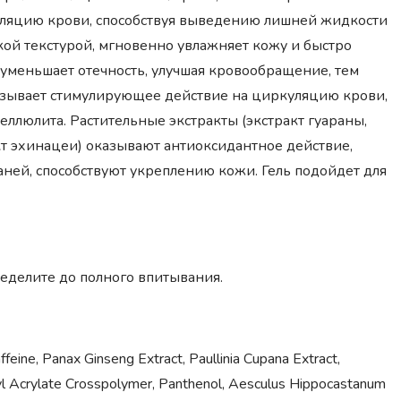
куляцию крови, способствуя выведению лишней жидкости
гкой текстурой, мгновенно увлажняет кожу и быстро
уменьшает отечность, улучшая кровообращение, тем
казывает стимулирующее действие на циркуляцию крови,
еллюлита. Растительные экстракты (экстракт гуараны,
акт эхинацеи) оказывают антиоксидантное действие,
ей, способствуют укреплению кожи. Гель подойдет для
еделите до полного впитывания.
ffeine, Panax Ginseng Extract, Paullinia Cupana Extract,
kyl Acrylate Crosspolymer, Panthenol, Aesculus Hippocastanum