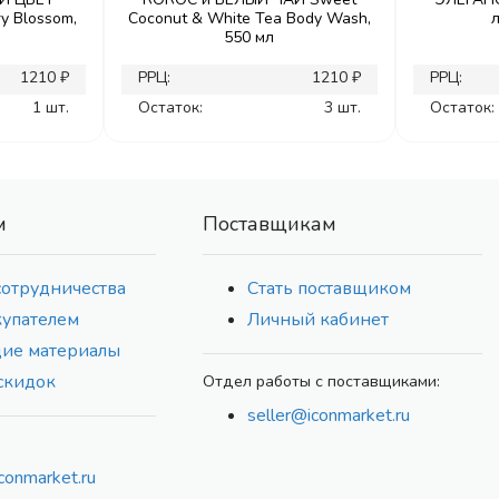
y Blossom,
Coconut & White Tea Body Wash,
550 мл
1210 ₽
РРЦ:
1210 ₽
РРЦ:
1 шт.
Остаток:
3 шт.
Остаток:
м
Поставщикам
сотрудничества
Стать поставщиком
купателем
Личный кабинет
ие материалы
скидок
Отдел работы с поставщиками:
seller@iconmarket.ru
conmarket.ru