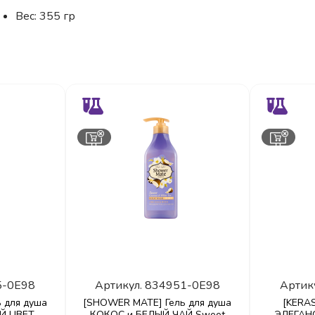
Вес: 355 гр
5-0E98
Артикул.
834951-0E98
Артик
 для душа
[SHOWER MATE] Гель для душа
[KERAS
Й ЦВЕТ
КОКОС и БЕЛЫЙ ЧАЙ Sweet
ЭЛЕГАН