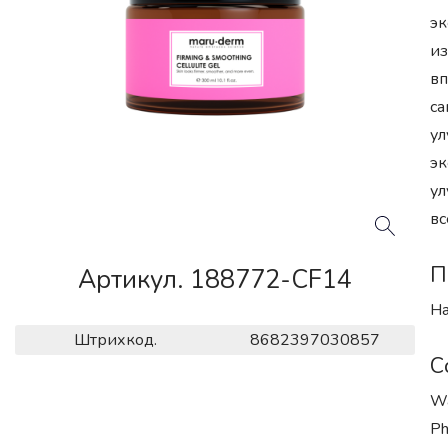
эк
из
вп
са
ул
эк
ул
вс
П
Артикул. 188772-CF14
На
Штрихкод.
8682397030857
С
Wa
Ph