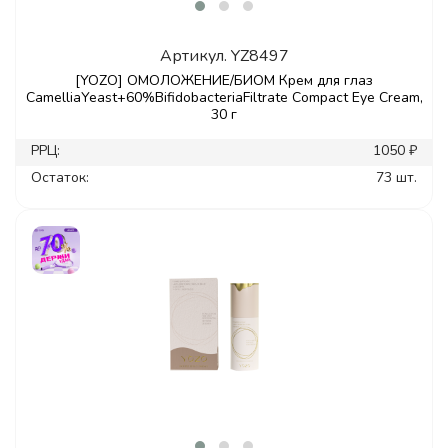
Артикул.
YZ8497
[YOZO] ОМОЛОЖЕНИЕ/БИОМ Крем для глаз
CamelliaYeast+60%BifidobacteriaFiltrate Compact Eye Cream,
30 г
РРЦ:
1050 ₽
Остаток:
73 шт.