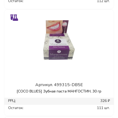
Остаток:
112 шт.
Артикул.
499315-DB5E
[COCO BLUES] Зубная паста МАНГОСТИН, 30 гр
РРЦ:
326 ₽
Остаток:
111 шт.