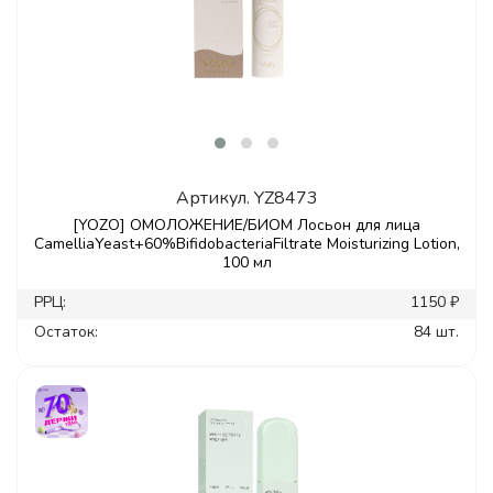
Артикул.
YZ8473
[YOZO] ОМОЛОЖЕНИЕ/БИОМ Лосьон для лица
CamelliaYeast+60%BifidobacteriaFiltrate Moisturizing Lotion,
100 мл
РРЦ:
1150 ₽
Остаток:
84 шт.