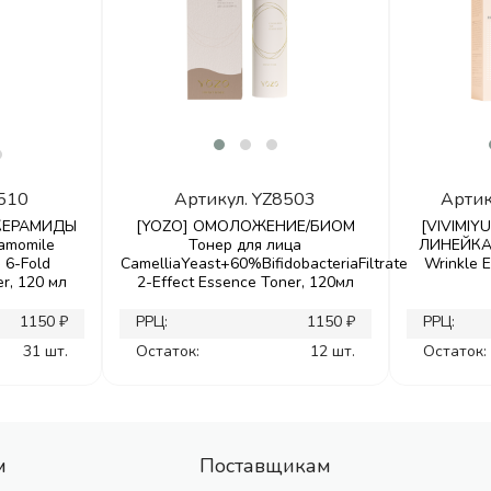
510
Артикул.
YZ8503
Артик
/КЕРАМИДЫ
[YOZO] ОМОЛОЖЕНИЕ/БИОМ
[VIVIMI
amomile
Тонер для лица
ЛИНЕЙКА 
+ 6-Fold
CamelliaYeast+60%BifidobacteriaFiltrate
Wrinkle 
r, 120 мл
2-Effect Essence Toner, 120мл
1150 ₽
РРЦ:
1150 ₽
РРЦ:
31 шт.
Остаток:
12 шт.
Остаток:
м
Поставщикам