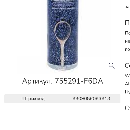
за
П
По
не
по
С
Wa
Артикул. 755291-F6DA
Al
Hy
Штрихкод.
8809086083813
С