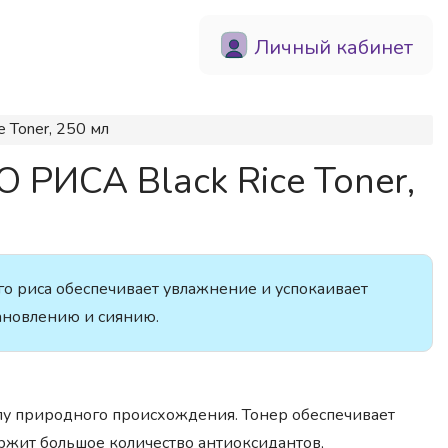
Личный кабинет
 Toner, 250 мл
РИСА Black Rice Toner,
го риса обеспечивает увлажнение и успокаивает
тановлению и сиянию.
лу природного происхождения. Тонер обеспечивает
ржит большое количество антиоксидантов,