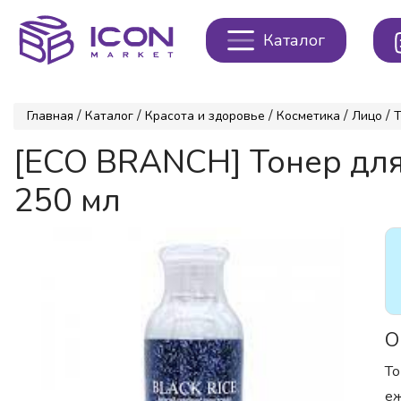
Каталог
/
/
/
/
/
Главная
Каталог
Красота и здоровье
Косметика
Лицо
Т
[ECO BRANCH] Тонер для
250 мл
О
То
еж