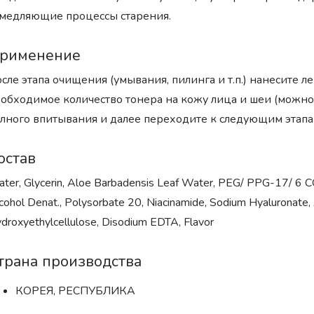
медляющие процессы старения.
рименение
сле этапа очищения (умывания, пилинга и т.п.) нанеси
обходимое количество тонера на кожу лица и шеи (можно
лного впитывания и далее переходите к следующим этапам
остав
ter, Glycerin, Aloe Barbadensis Leaf Water, PEG/ PPG-17/ 6 
cohol Denat., Polysorbate 20, Niacinamide, Sodium Hyaluronate, Al
droxyethylcellulose, Disodium EDTA, Flavor
трана производства
КОРЕЯ, РЕСПУБЛИКА