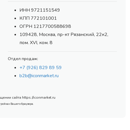
ИНН 9721151549
КПП 772101001
ОГРН 1217700588698
109428, Москва, пр-кт Рязанский, 22к2,
пом. XVI, ком. 8
Отдел продаж:
+7 (926) 829 89 59
b2b@iconmarket.ru
нии сайта https://iconmarket.ru
тройках Вашего браузера.