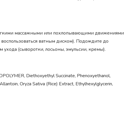
те легкими массажными или похлопывающими движениями
 воспользоваться ватным диском). Подождите до
 ухода (сыворотки, лосьоны, эмульсии, кремы).
COPOLYMER, Diethoxyethyl Succinate, Phenoxyethanol,
lantoin, Oryza Sativa (Rice) Extract, Ethylhexylglycerin,