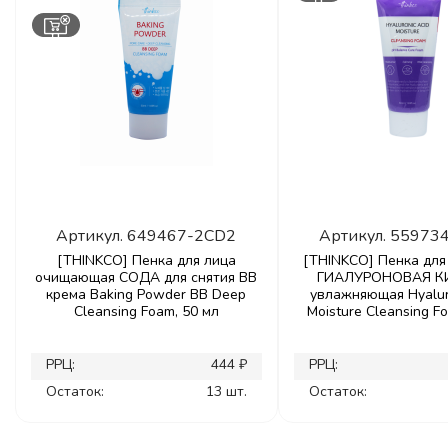
Артикул.
649467-2CD2
Артикул.
55973
[THINKCO] Пенка для лица
[THINKCO] Пенка для
очищающая СОДА для снятия ВВ
ГИАЛУРОНОВАЯ К
крема Baking Powder ВВ Deep
увлажняющая Hyalur
Cleansing Foam, 50 мл
Moisture Cleansing F
РРЦ:
444 ₽
РРЦ:
Остаток:
13 шт.
Остаток: