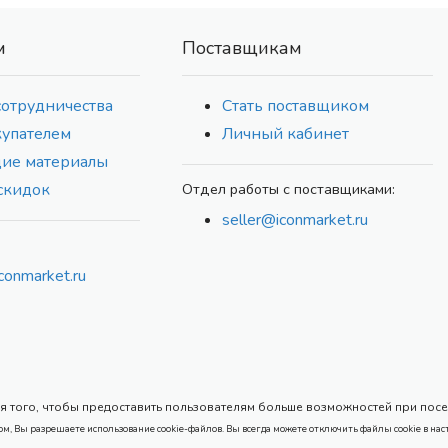
м
Поставщикам
сотрудничества
Стать поставщиком
купателем
Личный кабинет
ие материалы
скидок
Отдел работы с поставщиками:
seller@iconmarket.ru
conmarket.ru
 того, чтобы предоставить пользователям больше возможностей при посеще
ом, Вы разрешаете использование cookie-файлов. Вы всегда можете отключить файлы cookie в нас