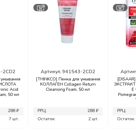
4-2CD2
Артикул.
941543-2CD2
Артик
 умывания
[THINKCO] Пенка для умывания
[DISAAR]
ИСЛОТА
КОЛЛАГЕН Collagen Return
ЭКСТРАКТ
onic Acid
Cleansing Foam, 50 мл
Е
oam, 50 мл
Pomegran
288 ₽
РРЦ:
288 ₽
РРЦ:
7 шт.
Остаток:
2 шт.
Остаток: