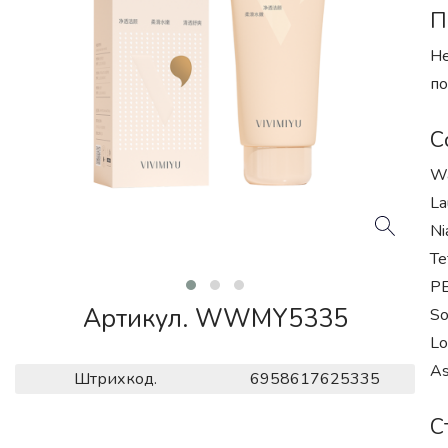
П
Hе
по
С
Wa
La
Ni
Te
PE
Артикул. WWMY5335
So
Lo
As
Штрихкод.
6958617625335
С