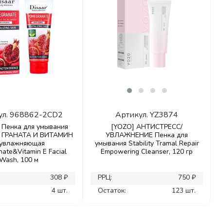
ул.
968862-2CD2
Артикул.
YZ3874
 Пенка для умывания
[YOZO] АНТИСТРЕСС/
 ГРАНАТА И ВИТАМИН
УВЛАЖНЕНИЕ Пенка для
 увлажняющая
умывания Stability Tramal Repair
ate&Vitamin E Facial
Empowering Cleanser, 120 гр
Wash, 100 м
308 ₽
РРЦ:
750 ₽
4 шт.
Остаток:
123 шт.