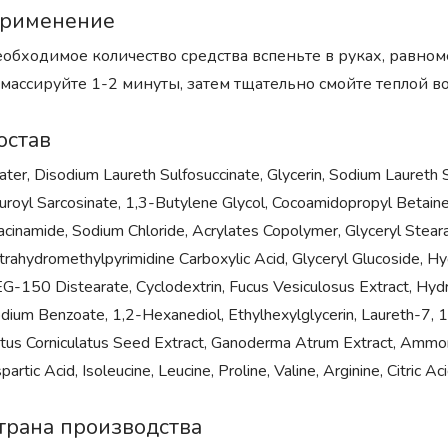
рименение
обходимое количество средства вспеньте в руках, равном
массируйте 1-2 минуты, затем тщательно смойте теплой в
остав
ter, Disodium Laureth Sulfosuccinate, Glycerin, Sodium Laureth 
uroyl Sarcosinate, 1,3-Butylene Glycol, Cocoamidopropyl Betaine,
acinamide, Sodium Chloride, Acrylates Copolymer, Glyceryl Stea
trahydromethylpyrimidine Carboxylic Acid, Glyceryl Glucoside, H
G-150 Distearate, Cyclodextrin, Fucus Vesiculosus Extract, Hydro
dium Benzoate, 1,2-Hexanediol, Ethylhexylglycerin, Laureth-7, 1,
tus Corniculatus Seed Extract, Ganoderma Atrum Extract, Ammoniu
partic Acid, Isoleucine, Leucine, Proline, Valine, Arginine, Citric A
трана производства