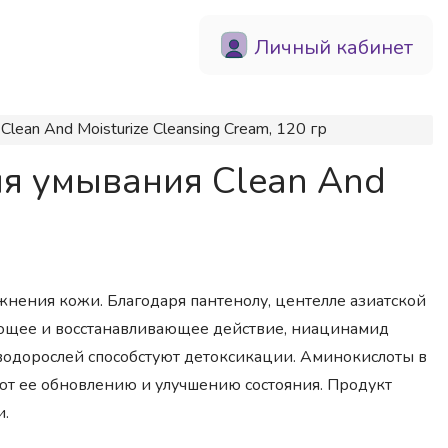
Личный кабинет
 And Moisturize Cleansing Cream, 120 гр
 умывания Clean And
жнения кожи. Благодаря пантенолу, центелле азиатской
яющее и восстанавливающее действие, ниацинамид
водорослей способстуют детоксикации. Аминокислоты в
уют ее обновлению и улучшению состояния. Продукт
и.