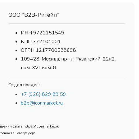
ООО "В2В-Ритейл"
ИНН 9721151549
КПП 772101001
ОГРН 1217700588698
109428, Москва, пр-кт Рязанский, 22к2,
пом. XVI, ком. 8
Отдел продаж:
+7 (926) 829 89 59
b2b@iconmarket.ru
нии сайта https://iconmarket.ru
тройках Вашего браузера.