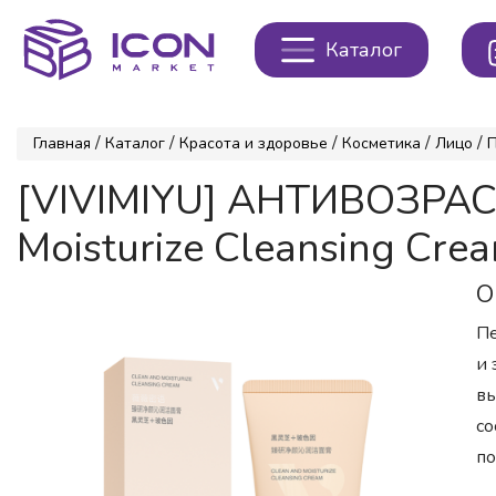
Каталог
/
/
/
/
/
Главная
Каталог
Красота и здоровье
Косметика
Лицо
[VIVIMIYU] АНТИВОЗРАС
Moisturize Cleansing Cre
О
Пе
и 
вы
со
по