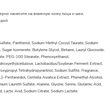
ерно нанесите на влажную кожу лица и шеи,
одой.
Sulfate, Panthenol, Sodium Methyl Cocoyl Taurate, Sodium
 Sugar Isomerate, Butylene Glycol, Betaine, Lauryl Glucoside,
rate, PEG-100 Stearate, Phenoxyethanol,
ydroxyethylcellulose, Lactobacillus/Soybean Ferment Extract,
xypropyl Tetrahydropyrantriol, Sodium Sulfite, Fragrance,
2-Pentanediol, Centella Asiatica Extract, Phenethyl Alcohol,
m Laureth Sulfate, Alanine, Glycine, Serine, Glutamic Acid,
cid, Lactic Acid, Sodium Citrate, Sodium Lactate.