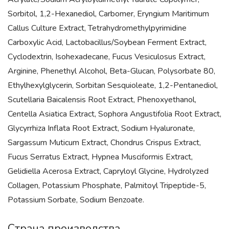
Sorbitol, 1,2-Hexanediol, Carbomer, Eryngium Maritimum
Callus Culture Extract, Tetrahydromethylpyrimidine
Carboxylic Acid, Lactobacillus/Soybean Ferment Extract,
Cyclodextrin, Isohexadecane, Fucus Vesiculosus Extract,
Arginine, Phenethyl Alcohol, Beta-Glucan, Polysorbate 80,
Ethylhexylglycerin, Sorbitan Sesquioleate, 1,2-Pentanediol,
Scutellaria Baicalensis Root Extract, Phenoxyethanol,
Centella Asiatica Extract, Sophora Angustifolia Root Extract,
Glycyrrhiza Inflata Root Extract, Sodium Hyaluronate,
Sargassum Muticum Extract, Chondrus Crispus Extract,
Fucus Serratus Extract, Hypnea Musciformis Extract,
Gelidiella Acerosa Extract, Capryloyl Glycine, Hydrolyzed
Collagen, Potassium Phosphate, Palmitoyl Tripeptide-5,
Potassium Sorbate, Sodium Benzoate.
Страна производства