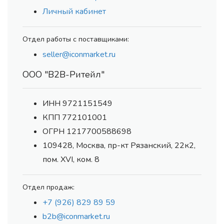
Личный кабинет
Отдел работы с поставщиками:
seller@iconmarket.ru
ООО "В2В-Ритейл"
ИНН 9721151549
КПП 772101001
ОГРН 1217700588698
109428, Москва, пр-кт Рязанский, 22к2,
пом. XVI, ком. 8
Отдел продаж:
+7 (926) 829 89 59
b2b@iconmarket.ru