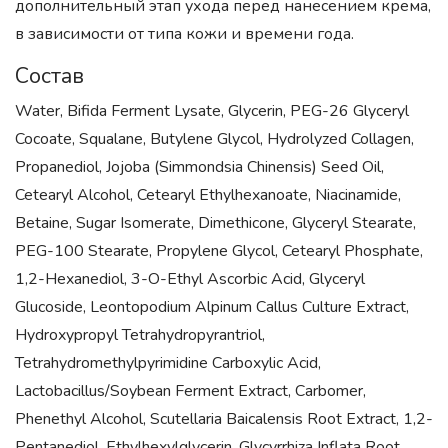
дополнительный этап ухода перед нанесением крема,
в зависимости от типа кожи и времени года.
Состав
Water, Bifida Ferment Lysate, Glycerin, PEG-26 Glyceryl
Cocoate, Squalane, Butylene Glycol, Hydrolyzed Collagen,
Propanediol, Jojoba (Simmondsia Chinensis) Seed Oil,
Cetearyl Alcohol, Cetearyl Ethylhexanoate, Niacinamide,
Betaine, Sugar Isomerate, Dimethicone, Glyceryl Stearate,
PEG-100 Stearate, Propylene Glycol, Cetearyl Phosphate,
1,2-Hexanediol, 3-O-Ethyl Ascorbic Acid, Glyceryl
Glucoside, Leontopodium Alpinum Callus Culture Extract,
Hydroxypropyl Tetrahydropyrantriol,
Tetrahydromethylpyrimidine Carboxylic Acid,
Lactobacillus/Soybean Ferment Extract, Carbomer,
Phenethyl Alcohol, Scutellaria Baicalensis Root Extract, 1,2-
Pentanediol, Ethylhexylglycerin, Glycyrrhiza Inflata Root