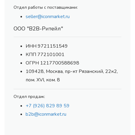
Отдел работы с поставщиками:
seller@iconmarket.ru
ООО "В2В-Ритейл"
ИНН 9721151549
КПП 772101001
ОГРН 1217700588698
109428, Москва, пр-кт Рязанский, 22к2,
пом. XVI, ком. 8
Отдел продаж:
+7 (926) 829 89 59
b2b@iconmarket.ru