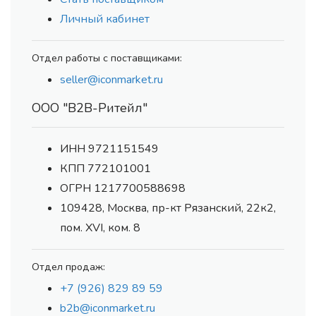
Личный кабинет
Отдел работы с поставщиками:
seller@iconmarket.ru
ООО "В2В-Ритейл"
ИНН 9721151549
КПП 772101001
ОГРН 1217700588698
109428, Москва, пр-кт Рязанский, 22к2,
пом. XVI, ком. 8
Отдел продаж:
+7 (926) 829 89 59
b2b@iconmarket.ru