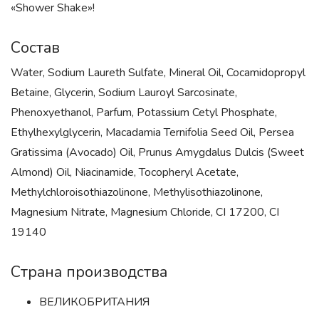
«Shower Shake»!
Состав
Water, Sodium Laureth Sulfate, Mineral Oil, Cocamidopropyl
Betaine, Glycerin, Sodium Lauroyl Sarcosinate,
Phenoxyethanol, Parfum, Potassium Cetyl Phosphate,
Ethylhexylglycerin, Macadamia Ternifolia Seed Oil, Persea
Gratissima (Avocado) Oil, Prunus Amygdalus Dulcis (Sweet
Almond) Oil, Niacinamide, Tocopheryl Acetate,
Methylchloroisothiazolinone, Methylisothiazolinone,
Magnesium Nitrate, Magnesium Chloride, CI 17200, CI
19140
Страна производства
ВЕЛИКОБРИТАНИЯ