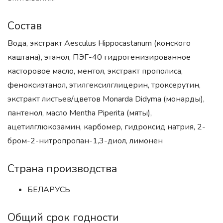
Состав
Вода, экстракт Aesculus Hippocastanum (конского
каштана), этанол, ПЭГ-40 гидрогенизированное
касторовое масло, ментол, экстракт прополиса,
феноксиэтанол, этилгексилглицерин, троксерутин,
экстракт листьев/цветов Monarda Didyma (монарды),
пантенол, масло Mentha Piperita (мяты),
ацетилглюкозамин, карбомер, гидроксид натрия, 2-
бром-2-нитропропан-1,3-диол, лимонен
Страна производства
БЕЛАРУСЬ
Общий срок годности