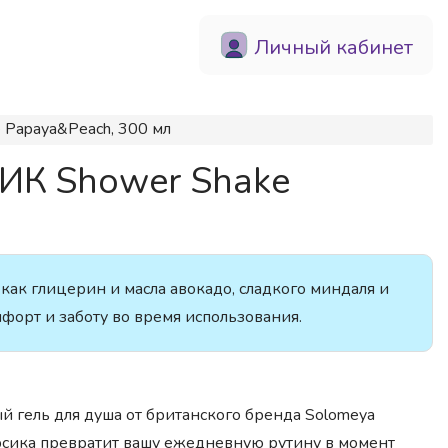
Личный кабинет
Papaya&Peach, 300 мл
ИК Shower Shake
ак глицерин и масла авокадо, сладкого миндаля и
форт и заботу во время использования.
 гель для душа от британского бренда Solomeya
рсика превратит вашу ежедневную рутину в момент