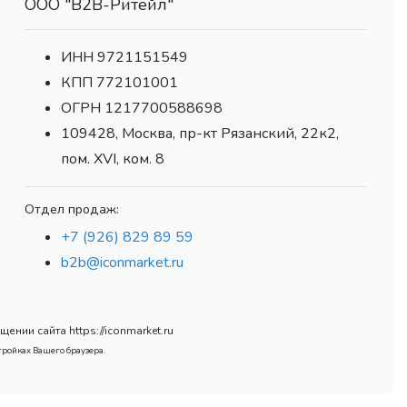
ООО "В2В-Ритейл"
ИНН 9721151549
КПП 772101001
ОГРН 1217700588698
109428, Москва, пр-кт Рязанский, 22к2,
пом. XVI, ком. 8
Отдел продаж:
+7 (926) 829 89 59
b2b@iconmarket.ru
нии сайта https://iconmarket.ru
тройках Вашего браузера.