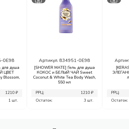
5-0E98
Артикул.
834951-0E98
Артик
 для душа
[SHOWER MATE] Гель для душа
[KERAS
Й ЦВЕТ
КОКОС и БЕЛЫЙ ЧАЙ Sweet
ЭЛЕГАН
y Blossom,
Coconut & White Tea Body Wash,
550 мл
1210 ₽
РРЦ:
1210 ₽
РРЦ:
1 шт.
Остаток:
3 шт.
Остаток: