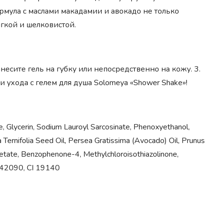
мула с маслами макадамии и авокадо не только
ягкой и шелковистой.
несите гель на губку или непосредственно на кожу. 3.
 ухода с гелем для душа Solomeya «Shower Shake»!
e, Glycerin, Sodium Lauroyl Sarcosinate, Phenoxyethanol,
Ternifolia Seed Oil, Persea Gratissima (Avocado) Oil, Prunus
etate, Benzophenone-4, Methylchloroisothiazolinone,
I 42090, CI 19140