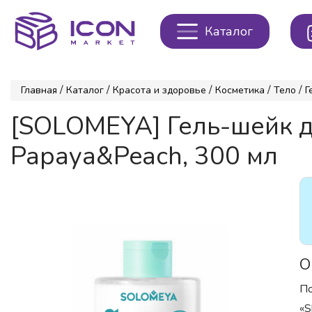
Каталог
/
/
/
/
/
Главная
Каталог
Красота и здоровье
Косметика
Тело
Г
[SOLOMEYA] Гель-шейк 
Papaya&Peach, 300 мл
О
По
«S