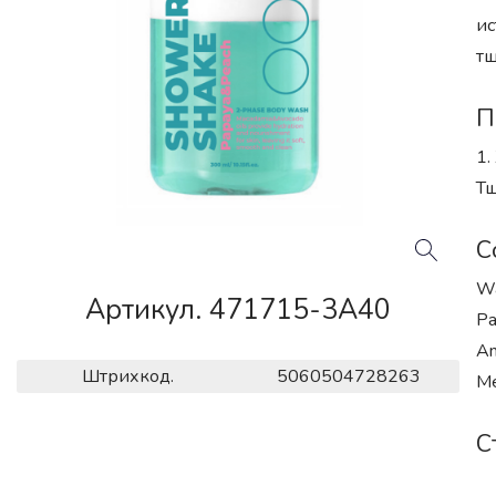
ис
тщ
П
1.
Тщ
С
Wa
Артикул. 471715-3A40
Pa
Am
Штрихкод.
5060504728263
Me
С