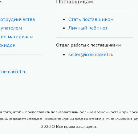
м
Поставщикам
сотрудничества
Стать поставщиком
купателем
Личный кабинет
ие материалы
скидок
Отдел работы с поставщиками:
seller@iconmarket.ru
conmarket.ru
 того, чтобы предоставить пользователям больше возможностей при посеще
ом, Вы разрешаете использование cookie-файлов. Вы всегда можете отключить файлы cookie в нас
2026 © Все права защищены.