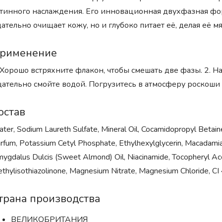
тинного наслаждения. Его инновационная двухфазная фор
ательно очищает кожу, но и глубоко питает её, делая её м
рименение
 Хорошо встряхните флакон, чтобы смешать две фазы. 2. На
ательно смойте водой. Погрузитесь в атмосферу роскоши и
остав
ter, Sodium Laureth Sulfate, Mineral Oil, Cocamidopropyl Betain
rfum, Potassium Cetyl Phosphate, Ethylhexylglycerin, Macadamia 
ygdalus Dulcis (Sweet Almond) Oil, Niacinamide, Tocopheryl Ac
thylisothiazolinone, Magnesium Nitrate, Magnesium Chloride, C
трана производства
ВЕЛИКОБРИТАНИЯ