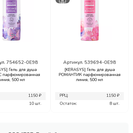
ул.
754652-0E98
Артикул.
539694-0E98
YS] Гель для душа
[KERASYS] Гель для душа
С парфюмированная
РОМАНТИК парфюмированная
линия, 500 мл
линия, 500 мл
1150 ₽
РРЦ:
1150 ₽
10 шт.
Остаток:
8 шт.