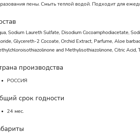
разования пены. Смыть теплой водой. Подходит для ежед
остав
ua, Sodium Laureth Sulfate, Disodium Cocoamphodiacetate, So
loride, Glycereth-2 Cocoate, Orchid Extract, Parfume, Aloe barb
thylchloroisothiazolinone and Methylisothiazolinone, Citric Acid,
трана производства
РОССИЯ
бщий срок годности
24 мес.
абариты