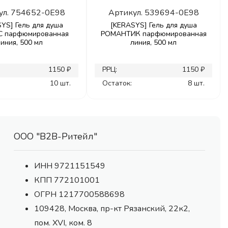
ул.
754652-0E98
Артикул.
539694-0E98
YS] Гель для душа
[KERASYS] Гель для душа
С парфюмированная
РОМАНТИК парфюмированная
линия, 500 мл
линия, 500 мл
1150 ₽
РРЦ:
1150 ₽
10 шт.
Остаток:
8 шт.
ООО "В2В-Ритейл"
ИНН 9721151549
КПП 772101001
ОГРН 1217700588698
109428, Москва, пр-кт Рязанский, 22к2,
пом. XVI, ком. 8