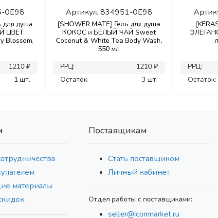
5-0E98
Артикул.
834951-0E98
Артик
 для душа
[SHOWER MATE] Гель для душа
[KERAS
Й ЦВЕТ
КОКОС и БЕЛЫЙ ЧАЙ Sweet
ЭЛЕГАН
y Blossom,
Coconut & White Tea Body Wash,
550 мл
1210 ₽
РРЦ:
1210 ₽
РРЦ:
1 шт.
Остаток:
3 шт.
Остаток:
м
Поставщикам
сотрудничества
Стать поставщиком
купателем
Личный кабинет
ие материалы
скидок
Отдел работы с поставщиками:
seller@iconmarket.ru