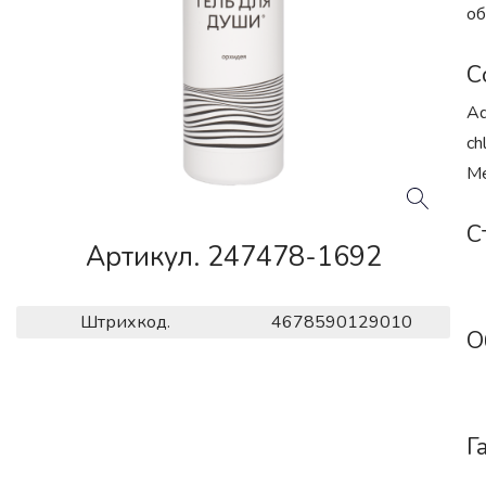
об
С
Aq
ch
Me
С
Артикул. 247478-1692
Штрихкод.
4678590129010
О
Г