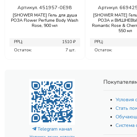
Артикул.
451957-0E98
Артикул.
66942
[SHOWER MATE] Гель для душа
[SHOWER MATE] Гель
РОЗА Flower Perfume Body Wash
РОЗА и ВИШНЕВЫ
Rose, 900 мл
Romantic Rose & Cherr
550 мл
РРЦ:
1510 ₽
РРЦ:
Остаток:
7 шт.
Остаток:
Покупателя
Условия 
Стать по
Обучающ
Система 
Telegram канал
Новинки, акции, новости