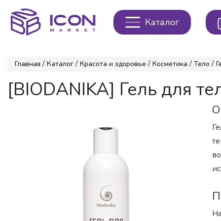
Каталог
/
/
/
/
/
Главная
Каталог
Красота и здоровье
Косметика
Тело
Г
[BIODANIKA] Гель для т
О
Ге
те
во
ис
П
На