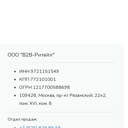
ООО "В2В-Ритейл"
ИНН 9721151549
КПП 772101001
ОГРН 1217700588698
109428, Москва, пр-кт Рязанский, 22к2,
пом. XVI, ком. 8
Отдел продаж: