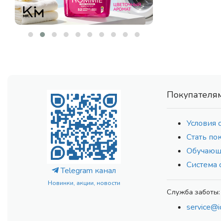
DISUNIE
(5)
DR. ALTHEA
(104)
DR. CEURACLE
(78)
DR. HEALUX
(13)
ECO BRANCH
(177)
EIR
(10)
EKEL
(91)
Покупателя
ELEMENT
(83)
ELSIEL
(2)
Условия 
ENZIM
(17)
Стать по
EPUNOL
(7)
Обучающ
ESTHETIC HOUSE
(231)
Система 
ETUDE HOUSE
(5)
Telegram канал
ETUDE ORGANIX
(4)
Новинки, акции, новости
EVAS
Служба заботы:
(5)
EVEEPACK
(16)
service@i
FARMSTAY
(61)