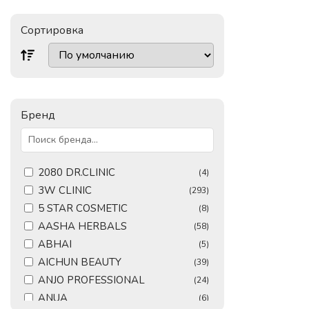
Сортировка
Бренд
2080 DR.CLINIC
(4)
3W CLINIC
(293)
5 STAR COSMETIC
(8)
AASHA HERBALS
(58)
ABHAI
(5)
AICHUN BEAUTY
(39)
ANJO PROFESSIONAL
(24)
ANUA
(6)