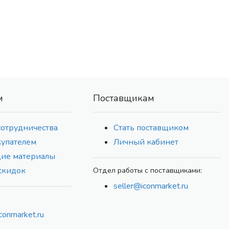
м
Поставщикам
сотрудничества
Стать поставщиком
купателем
Личный кабинет
ие материалы
скидок
Отдел работы с поставщиками:
seller@iconmarket.ru
conmarket.ru