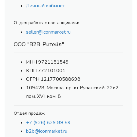
Личный кабинет
Отдел работы с поставщиками:
seller@iconmarket.ru
ООО "В2В-Ритейл"
ИНН 9721151549
КПП 772101001
ОГРН 1217700588698
109428, Москва, пр-кт Рязанский, 22к2,
пом. XVI, ком. 8
Отдел продаж:
+7 (926) 829 89 59
b2b@iconmarket.ru