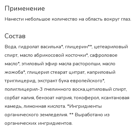
Применение
Нанести небольшое количество на область вокруг глаз.
Состав
Вода, гидролат василька*, глицерин**, цетеариловый
спирт, масло абрикосовой косточки*, сафроловое
масло*, этиловый эфир масла расторопши, масло
жожоба*, глицерил стеарат цитрат, каприловый
триглицерид, экстракт бука европейского*,
полиглицерил-3 пчелинного воска,цетиловый спирт,
сорбат калия, бензоат натрия, токоферол, ксантановая
камедь, лимонная кислота. *Ингридиенты
органического земледелия. ** Выработано из
органических ингридиентов.