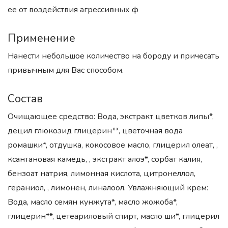
ее от воздействия агрессивных ф
Применение
Нанести небольшое количество на бороду и причесать
привычным для Вас способом.
Состав
Очищающее средство: Вода, экстракт цветков липы*,
децил глюкозид глицерин**, цветочная вода
ромашки*, отдушка, кокосовое масло, глицерил олеат, ,
ксантановая камедь, , экстракт алоэ*, сорбат калия,
бензоат натрия, лимонная кислота, цитронеллол,
гераниол, , лимонен, линалоол. Увлажняющий крем:
Вода, масло семян кунжута*, масло жожоба*,
глицерин**, цетеариловый спирт, масло ши*, глицерил