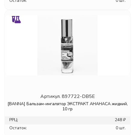
Остаток:
0 шт.
Артикул.
897722-DB5E
[BANNA] Бальзам-ингалятор ЭКСТРАКТ АНАНАСА жидкий,
10 гр
РРЦ:
248 ₽
Остаток:
0 шт.