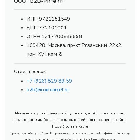
ООО "В2В-Ритейл"
ИНН 9721151549
КПП 772101001
ОГРН 1217700588698
109428, Москва, пр-кт Рязанский, 22к2,
пом. XVI, ком. 8
Отдел продаж:
+7 (926) 829 89 59
b2b@iconmarket.ru
Мы используем файлы cookie для того, чтобы предоставить
пользователям больше возможностей при посещении сайта
https://iconmarket.ru
Продолжая работу с сайтом, Вы разрешаете использование cookie-файлов. Вы всегда
можете отключить файлы cookie в настройках Вашего браузера.