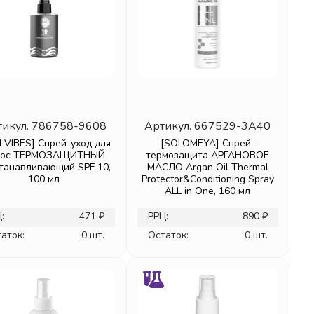
тикул.
786758-9608
Артикул.
667529-3A40
 VIBES] Спрей-уход для
[SOLOMEYA] Спрей-
лос ТЕРМОЗАЩИТНЫЙ
термозащита АРГАНОВОЕ
танавливающий SPF 10,
МАСЛО Argan Oil Thermal
100 мл
Protector&Conditioning Spray
ALL in One, 160 мл
:
471 ₽
РРЦ:
890 ₽
аток:
0 шт.
Остаток:
0 шт.