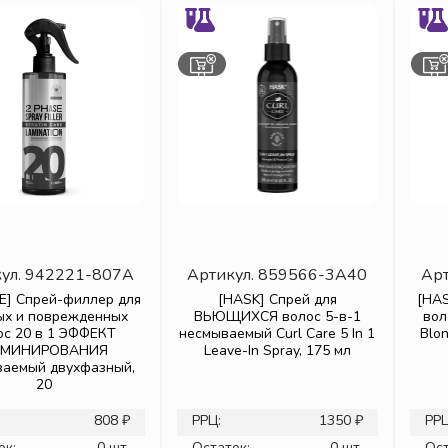
ул.
942221-807A
Артикул.
859566-3A40
Арт
NE] Спрей-филлер для
[HASK] Спрей для
[HA
ых и поврежденных
ВЬЮЩИХСЯ волос 5-в-1
вол
ос 20 в 1 ЭФФЕКТ
несмываемый Curl Care 5 In 1
Blon
МИНИРОВАНИЯ
Leave-In Spray, 175 мл
ваемый двухфазный,
20
808 ₽
РРЦ:
1350 ₽
РРЦ
ок:
0 шт.
Остаток:
0 шт.
Ост