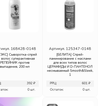
тикул.
168428-0148
Артикул.
125347-0148
ТЭКС] Сыворотка-спрей
[БЕЛИТА] Спрей-
я волос суперактивная
ламинирование с маслами
РЕПЕЙНИК против
для всех типов волос
выпадения, 200 мл
ЦЕРАМИДЫ И D-ПАНТЕНОЛ
несмываемый Smooth&Sleek,
1
:
392 ₽
РРЦ:
601 ₽
аток:
0 шт.
Остаток:
0 шт.