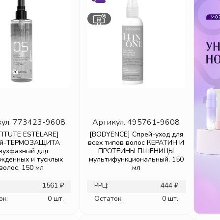
ул.
773423-9608
Артикул.
495761-9608
TITUTE ESTELARE]
[BODYENCE] Спрей-уход для
ей-ТЕРМОЗАЩИТА
всех типов волос КЕРАТИН И
вухфазный для
ПРОТЕИНЫ ПШЕНИЦЫ
жденных и тусклых
мультифункциональный, 150
волос, 150 мл
мл
1561 ₽
РРЦ:
444 ₽
ок:
0 шт.
Остаток:
0 шт.