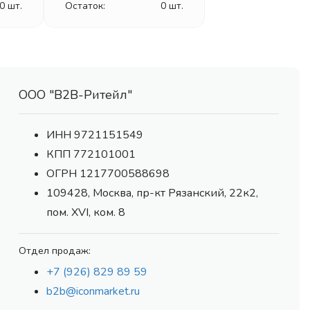
0 шт.
Остаток:
0 шт.
ООО "В2В-Ритейл"
ИНН 9721151549
КПП 772101001
ОГРН 1217700588698
109428, Москва, пр-кт Рязанский, 22к2,
пом. XVI, ком. 8
Отдел продаж:
+7 (926) 829 89 59
b2b@iconmarket.ru