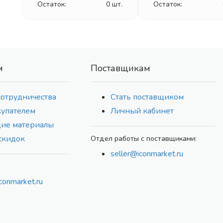
Остаток:
0 шт.
Остаток:
м
Поставщикам
сотрудничества
Стать поставщиком
купателем
Личный кабинет
ие материалы
скидок
Отдел работы с поставщиками:
seller@iconmarket.ru
conmarket.ru