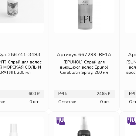
ул.
386741-3493
Артикул.
667299-BF1A
Ар
NT] Спрей для волос
[EPUNOL] Спрей для
[SUN
ой МОРСКАЯ СОЛЬ И
вьющихся волос Epunol
во
ЕРАТИН, 200 мл
Cerablutin Spray, 250 мл
восс
600 ₽
РРЦ:
2465 ₽
РРЦ
ок:
0 шт.
Остаток:
0 шт.
Ост