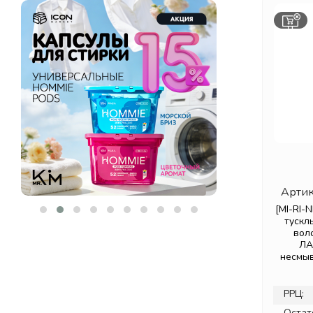
Артик
[MI-RI-
тускл
вол
ЛА
несмы
РРЦ:
Остат