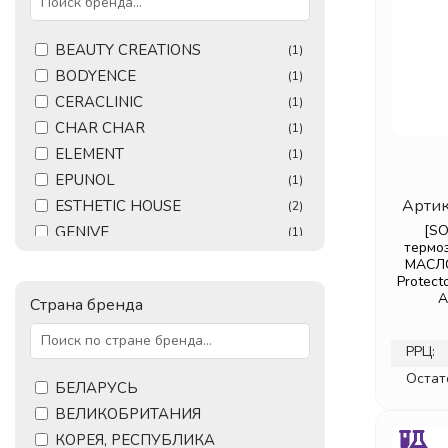
BEAUTY CREATIONS
(1)
BODYENCE
(1)
CERACLINIC
(1)
CHAR CHAR
(1)
ELEMENT
(1)
EPUNOL
(1)
Артик
ESTHETIC HOUSE
(2)
[S
GENIVE
(1)
термо
HASK
(2)
МАСЛО
Protect
INSTITUTE ESTELARE
(1)
A
Страна бренда
MI-RI-NE
(1)
SOLOMEYA
(2)
РРЦ:
SUN VIBES
(1)
Остат
VALMONA
БЕЛАРУСЬ
(1)
БЕЛИТА
ВЕЛИКОБРИТАНИЯ
(1)
ВИТЭКС
КОРЕЯ, РЕСПУБЛИКА
(2)