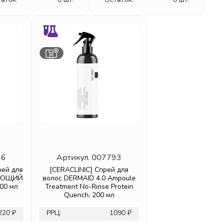
26
Артикул.
007793
ей для
[CERACLINIC] Спрей для
ЖАЮЩИЙ
волос DERMAID 4.0 Ampoule
100 мл
Treatment No-Rinse Protein
Quench, 200 мл
220 ₽
РРЦ:
1090 ₽