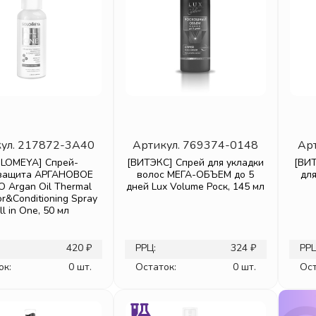
ул.
217872-3A40
Артикул.
769374-0148
Ар
OLOMEYA] Спрей-
[ВИТЭКС] Спрей для укладки
[ВИ
защита АРГАНОВОЕ
волос МЕГА-ОБЪЕМ до 5
дл
 Argan Oil Thermal
дней Lux Volume Роск, 145 мл
or&Conditioning Spray
ll in One, 50 мл
420 ₽
РРЦ:
324 ₽
РРЦ
ок:
0 шт.
Остаток:
0 шт.
Ост