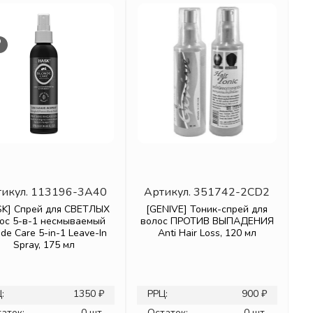
икул.
113196-3A40
Артикул.
351742-2CD2
SK] Спрей для СВЕТЛЫХ
[GENIVE] Тоник-спрей для
ос 5-в-1 несмываемый
волос ПРОТИВ ВЫПАДЕНИЯ
de Care 5-in-1 Leave-In
Anti Hair Loss, 120 мл
Spray, 175 мл
:
1350 ₽
РРЦ:
900 ₽
аток:
0 шт.
Остаток:
0 шт.