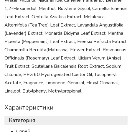
Water, Alcohol, Niacinamide, Caffeine, Panthenol, Betaine,
1,2-Hexanediol, Menthol, Butylene Glycol, Camellia Sinensis
Leaf Extract, Centella Asiatica Extract, Melaleuca
Alternifolia (Tea Tree) Leaf Extract, Lavandula Angustifolia
(Lavender) Extract, Monarda Didyma Leaf Extract, Mentha
Piperita (Peppermint) Leaf Extract, Freesia Refracta Extract,
Chamomilla Recutita(Matricaria) Flower Extract, Rosmarinus
Officinalis (Rosemary) Leaf Extract, Illicium Verum (Anise)
Fruit Extract, Scutellaria Baicalensis Root Extract, Sodium
Chloride, PEG 60 Hydrogenated Castor Oil, Tocopheryl
Acetate, Fragrance, Limonene, Geraniol, Hexyl Cinnamal,
Linalool, Butylphenyl Methylpropional.
Характеристики
Категория
Спрей