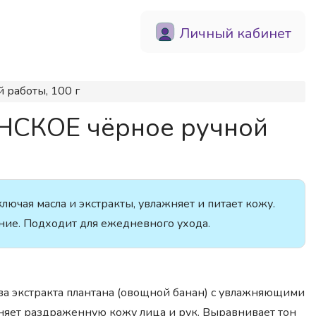
Личный кабинет
 работы, 100 г
НСКОЕ чёрное ручной
ючая масла и экстракты, увлажняет и питает кожу.
ние. Подходит для ежедневного ухода.
ва экстракта плантана (овощной банан) с увлажняющими
жняет раздраженную кожу лица и рук. Выравнивает тон