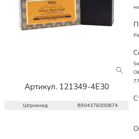
ко
П
Ре
С
So
Oi
77
Артикул. 121349-4E30
С
Штрихкод.
8904376000874
О