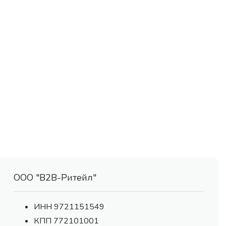
ООО "В2В-Ритейл"
ИНН 9721151549
КПП 772101001