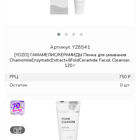
Артикул.
YZ8541
[YOZO] ГАМАМЕЛИС/КЕРАМИДЫ Пенка для умывания
ChamomileEnzymaticExtract+6FoldCeramide Facial Cleanser,
120 г
РРЦ:
750 ₽
Остаток:
0 шт.