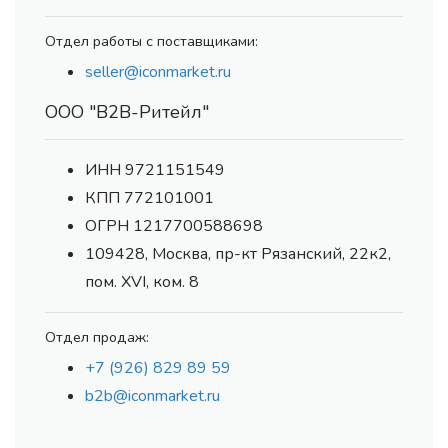
Отдел работы с поставщиками:
seller@iconmarket.ru
ООО "В2В-Ритейл"
ИНН 9721151549
КПП 772101001
ОГРН 1217700588698
109428, Москва, пр-кт Рязанский, 22к2,
пом. XVI, ком. 8
Отдел продаж:
+7 (926) 829 89 59
b2b@iconmarket.ru