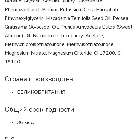
Betaine, Glycerin, Sodium Lauroyl Sarcosinate,
Phenoxyethanol, Parfum, Potassium Cetyl Phosphate,
Ethylhexylglycerin, Macadamia Ternifolia Seed Oil, Persea
Gratissima (Avocado) Oil, Prunus Amygdalus Dulcis (Sweet
Almond) Oil, Niacinamide, Tocopheryl Acetate,
Methylchloroisothiazolinone, Methylisothiazolinone,
Magnesium Nitrate, Magnesium Chloride, CI 17200, CI
19140
Страна производства
ВЕЛИКОБРИТАНИЯ
Общий срок годности
36 мес.