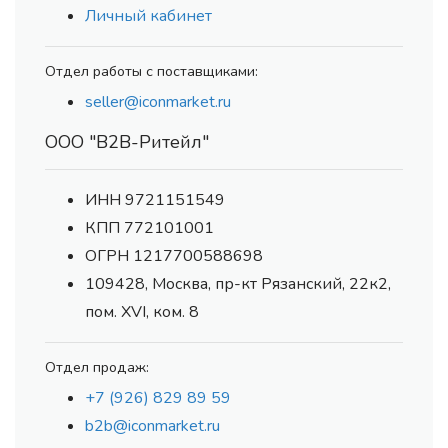
Личный кабинет
Отдел работы с поставщиками:
seller@iconmarket.ru
ООО "В2В-Ритейл"
ИНН 9721151549
КПП 772101001
ОГРН 1217700588698
109428, Москва, пр-кт Рязанский, 22к2,
пом. XVI, ком. 8
Отдел продаж:
+7 (926) 829 89 59
b2b@iconmarket.ru