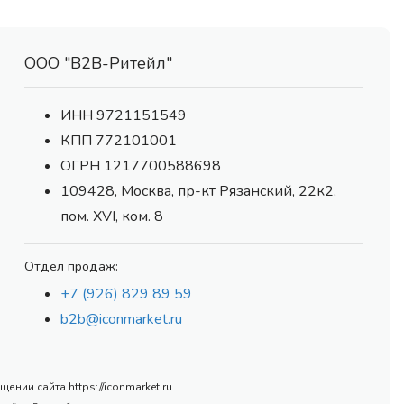
ООО "В2В-Ритейл"
ИНН 9721151549
КПП 772101001
ОГРН 1217700588698
109428, Москва, пр-кт Рязанский, 22к2,
пом. XVI, ком. 8
Отдел продаж:
+7 (926) 829 89 59
b2b@iconmarket.ru
нии сайта https://iconmarket.ru