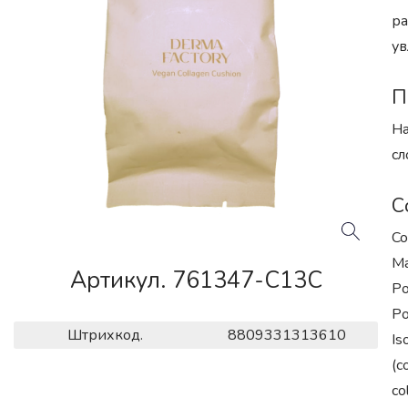
ра
ув
П
На
сл
С
Co
Ma
Артикул. 761347-C13C
Po
Po
Штрихкод.
8809331313610
Is
(c
co