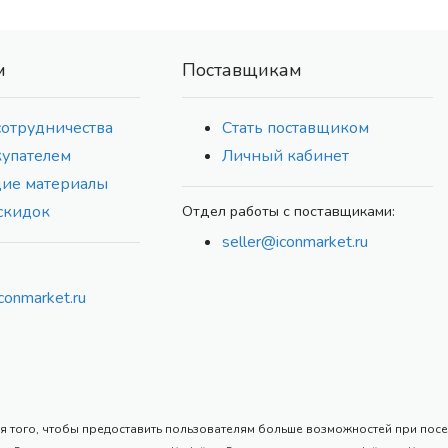
м
Поставщикам
сотрудничества
Стать поставщиком
купателем
Личный кабинет
ие материалы
скидок
Отдел работы с поставщиками:
seller@iconmarket.ru
conmarket.ru
 того, чтобы предоставить пользователям больше возможностей при посеще