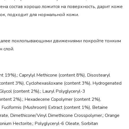
на состав хорошо ложится на поверхность, дарит коже
ок, подходит для нормальной кожи.
 далее похлопывающими движениями покройте тонким
 слой.
nt 19%),; Caprylyl Methicone (content 8%), Disostearyl
 (content 3%), Cyclohexasiloxane (content 3%), Hydrogenated
lycol (content 2%),; Lauryl Polyglyceryl-3
content 2%),; Hexadecene Copolymer (content 2%),
 Fuciformis (Mushroom) Extract (content 1%), Betaine
arate, Dimethicone/Vinyl Dimethicone Crosspolymer,; Orange
monium Hectorite,; Polyglyceryl-6 Oleate, Sorbitan