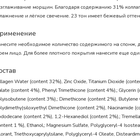
зглаживание морщин. Благодаря содержанию 31% коллаге
лажнение и лёгкое свечение. 23 тон имеет бежевый оттен
рименение
несите необходимое количество содержимого на спонж,
оем лицо. Для более плотного покрытия нанесите еще один
остав
llagen Water (content 32%), Zinc Oxide, Titanium Dioxide (conte
late (content 4%), Phenyl Trimethicone (content 4%),; Glycerin
lyisobutene (content 3%),; Dimethicone (content 2%), Butylene G
lydimethy|siloxyethyl Dimethicone (content 2%), Niacinamide (
ododecane (content 2%), 1,2-Hexanediol (content 2%),; Tremella
ontent 1 %), Ethanol,; Magnesium Sulfate, Polyglyceryl-4 Isoste
lorant, Triethoxycaprylylsilane, Polyglyceryl-4 Oleate, Disteardi