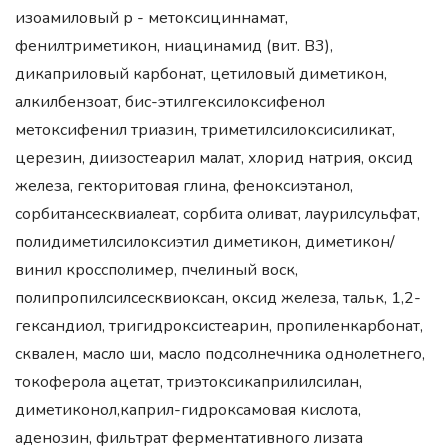
изоамиловый р - метоксициннамат,
фенилтриметикон, ниацинамид (вит. B3),
дикаприловый карбонат, цетиловый диметикон,
алкилбензоат, бис-этилгексилоксифенол
метоксифенил триазин, триметилсилоксисиликат,
церезин, диизостеарил малат, хлорид натрия, оксид
железа, гекторитовая глина, феноксиэтанол,
сорбитансесквиалеат, сорбита оливат, лаурилсульфат,
полидиметилсилоксиэтил диметикон, диметикон/
винил кроссполимер, пчелиный воск,
полипропилсилсесквиоксан, оксид железа, тальк, 1,2-
гександиол, тригидроксистеарин, пропиленкарбонат,
сквален, масло ши, масло подсолнечника однолетнего,
токоферола ацетат, триэтоксикаприлилсилан,
диметиконол,каприл-гидроксамовая кислота,
аденозин, фильтрат ферментативного лизата