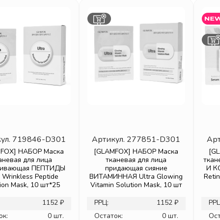
ул.
719846-D301
Артикул.
277851-D301
Арт
FOX] НАБОР Маска
[GLAMFOX] НАБОР Маска
[G
аневая для лица
тканевая для лица
ткан
гивающая ПЕПТИДЫ
придающая сияние
И К
a Wrinkless Peptide
ВИТАМИННАЯ Ultra Glowing
Reti
ion Mask, 10 шт*25
Vitamin Solution Mask, 10 шт
1152 ₽
РРЦ:
1152 ₽
РРЦ
ок:
0 шт.
Остаток:
0 шт.
Ост