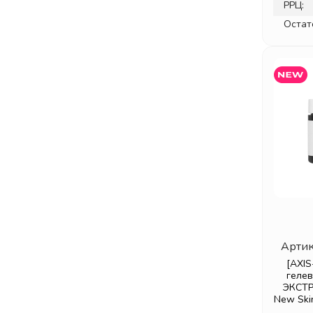
РРЦ:
Остат
Артик
[AXIS
геле
ЭКСТ
New Skin