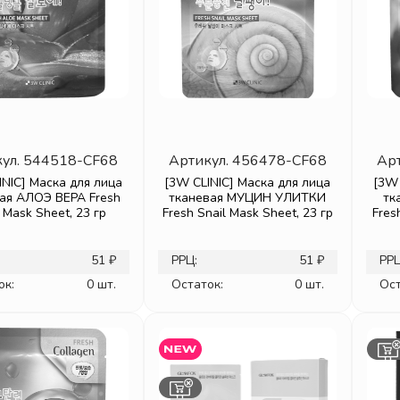
ул.
544518-CF68
Артикул.
456478-CF68
Ар
INIC] Маска для лица
[3W CLINIC] Маска для лица
[3W 
ая АЛОЭ ВЕРА Fresh
тканевая МУЦИН УЛИТКИ
тк
 Mask Sheet, 23 гр
Fresh Snail Mask Sheet, 23 гр
Fres
51 ₽
РРЦ:
51 ₽
РРЦ
ок:
0 шт.
Остаток:
0 шт.
Ост