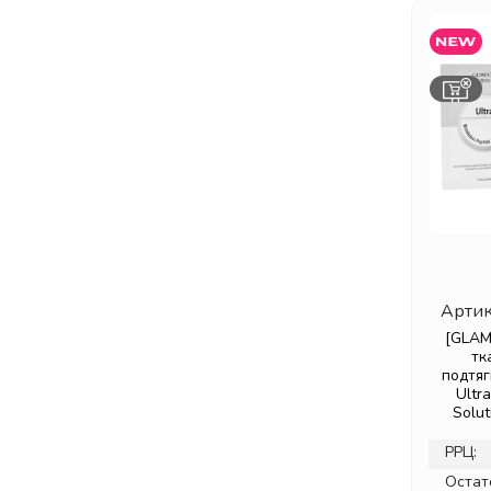
Артик
[GLAM
тк
подтя
Ultr
Solut
РРЦ:
Остат