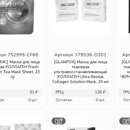
ул.
752999-CF68
Артикул.
378536-D301
Арт
INIC] Маска для лица
[GLAMFOX] Маска для лица
[GL
вая КОЛЛАГЕН Fresh
тканевая
тка
n Tea Mask Sheet, 23
ультравосстанавливающая
к
гр
КОЛЛАГЕН Ultra Revital
ЧЕРН
Collagen Solution Mask, 25 мл
51 ₽
РРЦ:
136 ₽
РРЦ
ок:
0 шт.
Остаток:
0 шт.
Ост