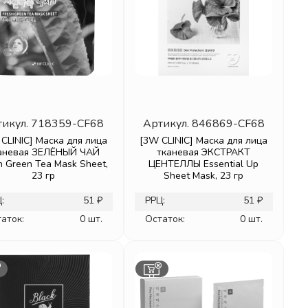
тикул.
718359-CF68
Артикул.
846869-CF68
CLINIC] Маска для лица
[3W CLINIC] Маска для лица
аневая ЗЕЛЁНЫЙ ЧАЙ
тканевая ЭКСТРАКТ
h Green Tea Mask Sheet,
ЦЕНТЕЛЛЫ Essential Up
23 гр
Sheet Mask, 23 гр
:
51 ₽
РРЦ:
51 ₽
аток:
0 шт.
Остаток:
0 шт.