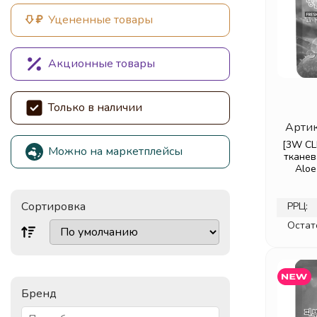
Уцененные товары
Акционные товары
Только в наличии
Артик
[3W CL
Можно на маркетплейсы
тканев
Aloe
Сортировка
РРЦ:
Остат
Бренд