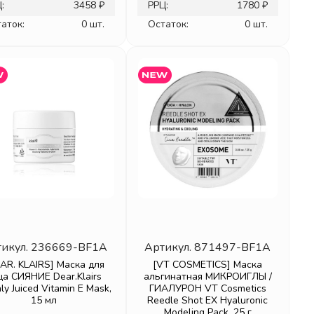
:
3458 ₽
РРЦ:
1780 ₽
аток:
0 шт.
Остаток:
0 шт.
икул.
236669-BF1A
Артикул.
871497-BF1A
AR. KLAIRS] Маска для
[VT COSMETICS] Маска
ца СИЯНИЕ Dear.Klairs
альгинатная МИКРОИГЛЫ /
ly Juiced Vitamin E Mask,
ГИАЛУРОН VT Cosmetics
15 мл
Reedle Shot EX Hyaluronic
Modeling Pack, 25 г