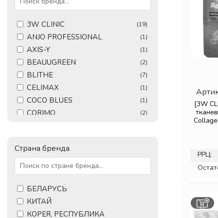
3W CLINIC
(19)
ANJO PROFESSIONAL
(1)
AXIS-Y
(1)
BEAUUGREEN
(2)
BLITHE
(7)
CELIMAX
(1)
Артик
COCO BLUES
(1)
[3W CL
ткане
CORIMO
(2)
Collage
DEAR. KLAIRS
(2)
DERMA FACTORY
(1)
Страна бренда
DISUNIE
(1)
РРЦ:
DR. ALTHEA
(7)
Остат
DR. CEURACLE
(11)
DR. HEALUX
БЕЛАРУСЬ
(4)
ELEMENT
КИТАЙ
(6)
ELSIEL
КОРЕЯ, РЕСПУБЛИКА
(1)