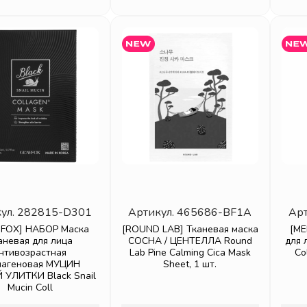
ул.
282815-D301
Артикул.
465686-BF1A
Арт
FOX] НАБОР Маска
[ROUND LAB] Тканевая маска
[ME
аневая для лица
СОСНА / ЦЕНТЕЛЛА Round
для 
нтивозрастная
Lab Pine Calming Cica Mask
Co
лагеновая МУЦИН
Sheet, 1 шт.
 УЛИТКИ Black Snail
Mucin Coll