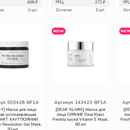
668 ₽
РРЦ:
272 ₽
РРЦ
ок:
0 шт.
Остаток:
0 шт.
Ост
ул.
555428-BF1A
Артикул.
143423-BF1A
Арт
-Y] Маска для лица
[DEAR. KLAIRS] Маска для
[DE
вая успокаивающая
лица СИЯНИЕ Dear.Klairs
ли
РАКТ ХАУТТЮЙНИИ
Freshly Juiced Vitamin E Mask,
Fresh
 Resolution Gel Mask,
90 мл
50 мл