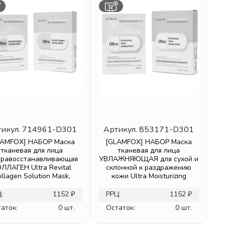
икул.
714961-D301
Артикул.
853171-D301
LAMFOX] НАБОР Маска
[GLAMFOX] НАБОР Маска
тканевая для лица
тканевая для лица
травосстанавливающая
УВЛАЖНЯЮЩАЯ для сухой и
ЛЛАГЕН Ultra Revital
склонной к раздражению
llagen Solution Mask,
кожи Ultra Moisturizing
:
1152 ₽
РРЦ:
1152 ₽
аток:
0 шт.
Остаток:
0 шт.