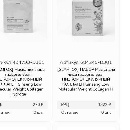
икул.
494793-D301
Артикул.
684249-D301
AMFOX] Маска для лица
[GLAMFOX] НАБОР Маска для
гидрогелевая
лица гидрогелевая
ЗКОМОЛЕКУЛЯРНЫЙ
НИЗКОМОЛЕКУЛЯРНЫЙ
ЛЛАГЕН Ginseng Low
КОЛЛАГЕН Ginseng Low
ecular Weight Collagen
Molecular Weight Collagen H
Hydroge
:
270 ₽
РРЦ:
1322 ₽
аток:
0 шт.
Остаток:
0 шт.