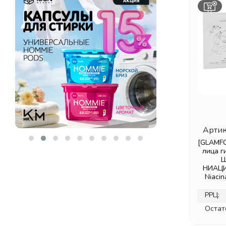
PERFECT4U
(5)
PETITFEE & KOELF
(15)
REVE L'ODEUR
(1)
ROUND LAB
(2)
ROVECTIN
(1)
SHARY
(1)
SOME BY MI
(5)
TENZERO
(1)
THINKCO
(3)
VT COSMETICS
(4)
Артик
YU.R
(7)
[GLAMFO
БЕЛИТА
(2)
лица 
Ш
ВИТЭКС
(5)
НИАЦИ
Niacin
РРЦ:
Остат