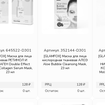
ул.
645522-D301
Артикул.
352144-D301
Арт
OX] Маска для лица
[GLAMFOX] Маска для лица
[GL
невая РЕТИНОЛ И
кислородная тканевая АЛОЭ
ГЕН Double Effect
Aloe Bubble Cleansing Mask,
НИ
 Collagen Serum Mask,
23 мл
КО
23 мл
Mol
128 ₽
РРЦ:
128 ₽
РРЦ
ок:
0 шт.
Остаток:
0 шт.
Ост