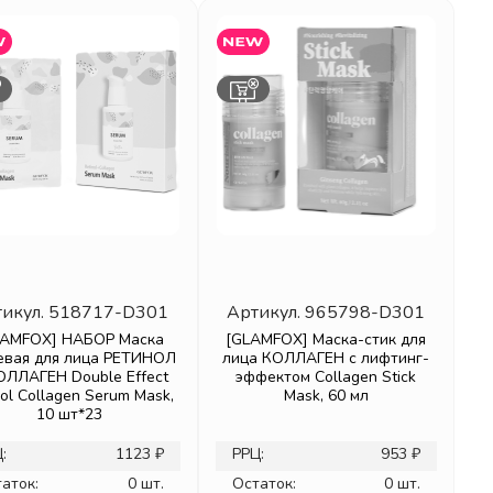
икул.
518717-D301
Артикул.
965798-D301
LAMFOX] НАБОР Маска
[GLAMFOX] Маска-стик для
евая для лица РЕТИНОЛ
лица КОЛЛАГЕН с лифтинг-
ОЛЛАГЕН Double Effect
эффектом Collagen Stick
nol Collagen Serum Mask,
Mask, 60 мл
10 шт*23
:
1123 ₽
РРЦ:
953 ₽
аток:
0 шт.
Остаток:
0 шт.