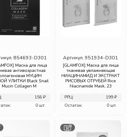
икул.
854693-D301
Артикул.
951934-D301
AMFOX] Маска для лица
[GLAMFOX] Маска для лица
невая антивозрастная
тканевая увлажняющая
оллагеновая МУЦИН
НИАЦИНАМИД И ЭКСТРАКТ
ОЙ УЛИТКИ Black Snail
РИСОВЫХ ОТРУБЕЙ Rice
Mucin Collagen M
Niacinamide Mask, 23
:
156 ₽
РРЦ:
199 ₽
аток:
0 шт.
Остаток:
0 шт.