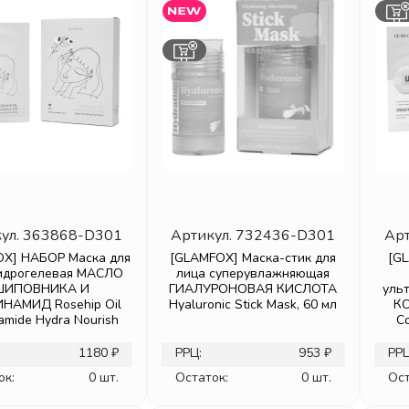
ул.
363868-D301
Артикул.
732436-D301
Арт
X] НАБОР Маска для
[GLAMFOX] Маска-стик для
[G
гидрогелевая МАСЛО
лица суперувлажняющая
ИПОВНИКА И
ГИАЛУРОНОВАЯ КИСЛОТА
уль
НАМИД Rosehip Oil
Hyaluronic Stick Mask, 60 мл
КО
amide Hydra Nourish
Co
1180 ₽
РРЦ:
953 ₽
РРЦ
ок:
0 шт.
Остаток:
0 шт.
Ост