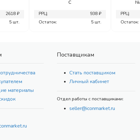
C
Ni
2618 ₽
РРЦ:
938 ₽
РРЦ:
5 шт.
Остаток:
5 шт.
Остаток:
м
Поставщикам
сотрудничества
Стать поставщиком
купателем
Личный кабинет
ие материалы
скидок
Отдел работы с поставщиками:
seller@iconmarket.ru
conmarket.ru