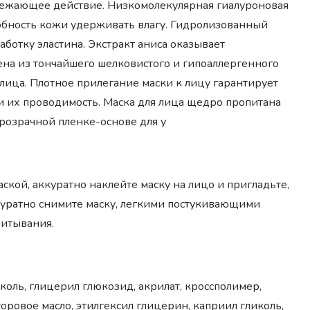
свежающее действие. Низкомолекулярная гиалуроновая
собность кожи удерживать влагу. Гидролизованный
ботку эластина. Экстракт аниса оказывает
а из тончайшего шелковистого и гипоаллергенного
 лица. Плотное прилегание маски к лицу гарантирует
 их проводимость. Маска для лица щедро пропитана
озрачной пленке-основе для у
ской, аккуратно наклейте маску на лицо и пригладьте,
ккуратно снимите маску, легкими постукивающими
питывания.
иколь, глицерил глюкозид, акрилат, кроссполимер,
оровое масло, этилгексил глицерин, каприил гликоль,