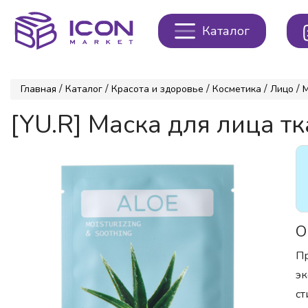
Каталог
/
/
/
/
/
Главная
Каталог
Красота и здоровье
Косметика
Лицо
[YU.R] Маска для лица т
О
Пр
эк
ст