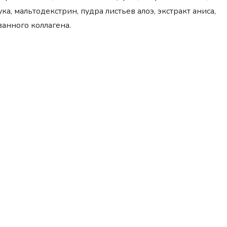
ка, мальтодекстрин, пудра листьев алоэ, экстракт аниса,
ванного коллагена.