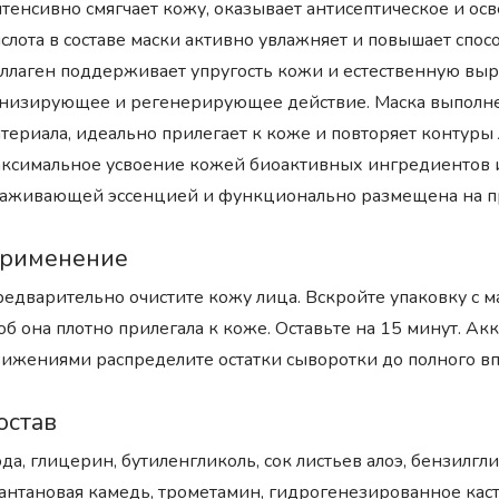
тенсивно смягчает кожу, оказывает антисептическое и о
слота в составе маски активно увлажняет и повышает спо
ллаген поддерживает упругость кожи и естественную выра
низирующее и регенерирующее действие. Маска выполнен
териала, идеально прилегает к коже и повторяет контуры
ксимальное усвоение кожей биоактивных ингредиентов и
аживающей эссенцией и функционально размещена на пр
рименение
едварительно очистите кожу лица. Вскройте упаковку с ма
об она плотно прилегала к коже. Оставьте на 15 минут. А
ижениями распределите остатки сыворотки до полного в
остав
да, глицерин, бутиленгликоль, сок листьев алоэ, бензилгл
антановая камедь, трометамин, гидрогенезированное каст