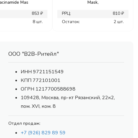
acinamide Mas
Mask,
853 ₽
РРЦ:
810 ₽
8 шт.
Остаток:
2 шт.
ООО "В2В-Ритейл"
ИНН 9721151549
КПП 772101001
ОГРН 1217700588698
109428, Москва, пр-кт Рязанский, 22к2,
пом. XVI, ком. 8
Отдел продаж:
+7 (926) 829 89 59