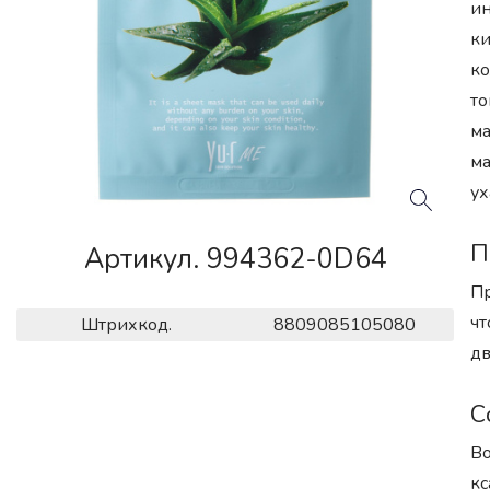
ин
ки
ко
то
ма
ма
ух
П
Артикул. 994362-0D64
Пр
чт
Штрихкод.
8809085105080
дв
С
Во
кс