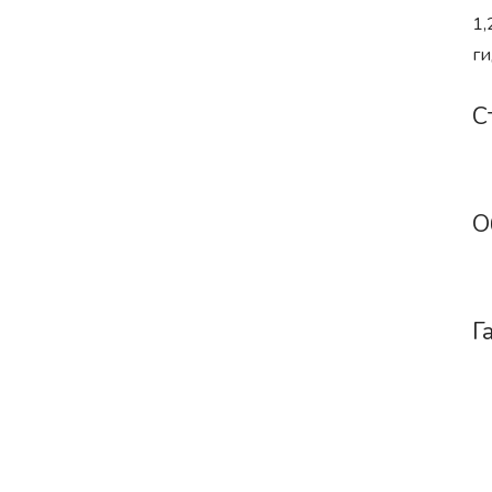
1,
ги
С
О
Г