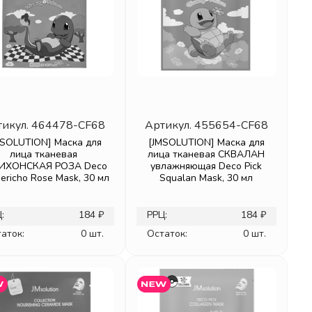
тикул.
464478-CF68
Артикул.
455654-CF68
MSOLUTION] Маска для
[JMSOLUTION] Маска для
лица тканевая
лица тканевая СКВАЛАН
ИХОНСКАЯ РОЗА Deco
увлажняющая Deco Pick
 Jericho Rose Mask, 30 мл
Squalan Mask, 30 мл
:
184 ₽
РРЦ:
184 ₽
аток:
0 шт.
Остаток:
0 шт.