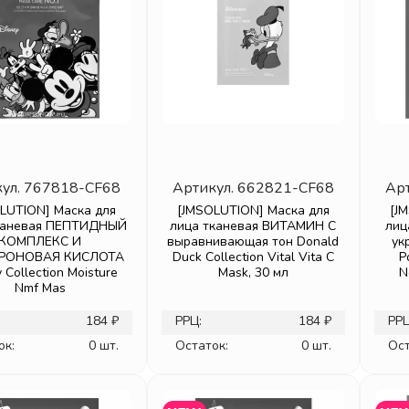
ул.
767818-CF68
Артикул.
662821-CF68
Ар
LUTION] Маска для
[JMSOLUTION] Маска для
[J
каневая ПЕПТИДНЫЙ
лица тканевая ВИТАМИН С
лиц
КОМПЛЕКС И
выравнивающая тон Donald
ук
РОНОВАЯ КИСЛОТА
Duck Collection Vital Vita C
P
 Collection Moisture
Mask, 30 мл
N
Nmf Mas
184 ₽
РРЦ:
184 ₽
РРЦ
ок:
0 шт.
Остаток:
0 шт.
Ост