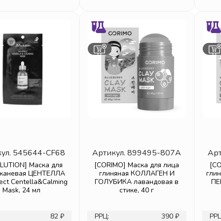
ул.
545644-CF68
Артикул.
899495-807A
Арт
LUTION] Маска для
[CORIMO] Маска для лица
[CO
тканевая ЦЕНТЕЛЛА
глиняная КОЛЛАГЕН И
гли
ect Centella&Calming
ГОЛУБИКА лавандовая в
ПЕ
Mask, 24 мл
стике, 40 г
82 ₽
РРЦ:
390 ₽
РРЦ