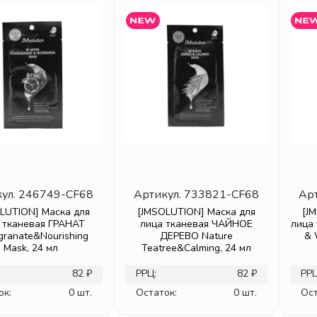
ул.
246749-CF68
Артикул.
733821-CF68
Ар
LUTION] Маска для
[JMSOLUTION] Маска для
[J
 тканевая ГРАНАТ
лица тканевая ЧАЙНОЕ
лица
ranate&Nourishing
ДЕРЕВО Nature
& 
Mask, 24 мл
Teatree&Calming, 24 мл
82 ₽
РРЦ:
82 ₽
РРЦ
ок:
0 шт.
Остаток:
0 шт.
Ост