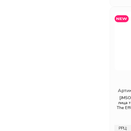
Артик
[JMSO
лица 
The Eff
РРЦ: