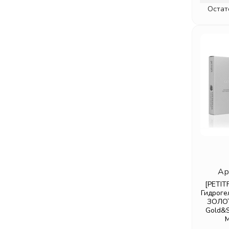
Остат
Ар
[PETIT
Гидроге
ЗОЛО
Gold&S
M