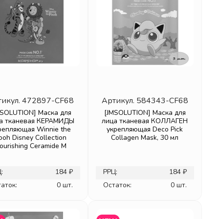
тикул.
472897-CF68
Артикул.
584343-CF68
MSOLUTION] Маска для
[JMSOLUTION] Маска для
а тканевая КЕРАМИДЫ
лица тканевая КОЛЛАГЕН
репляющая Winnie the
укрепляющая Deco Pick
ooh Disney Collection
Collagen Mask, 30 мл
ourishing Ceramide M
:
184 ₽
РРЦ:
184 ₽
аток:
0 шт.
Остаток:
0 шт.