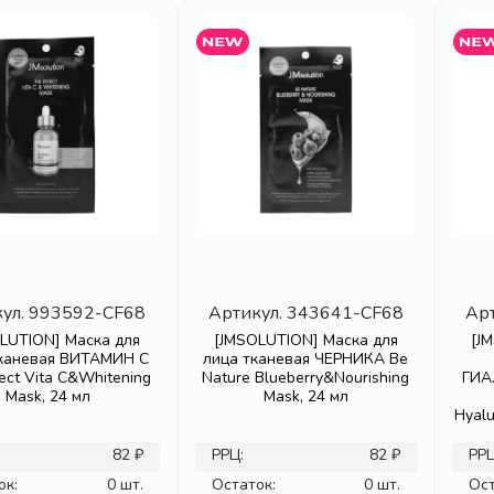
ул.
993592-CF68
Артикул.
343641-CF68
Ар
LUTION] Маска для
[JMSOLUTION] Маска для
[J
тканевая ВИТАМИН С
лица тканевая ЧЕРНИКА Be
ect Vita C&Whitening
Nature Blueberry&Nourishing
ГИА
Mask, 24 мл
Mask, 24 мл
Hyalu
82 ₽
РРЦ:
82 ₽
РРЦ
ок:
0 шт.
Остаток:
0 шт.
Ост