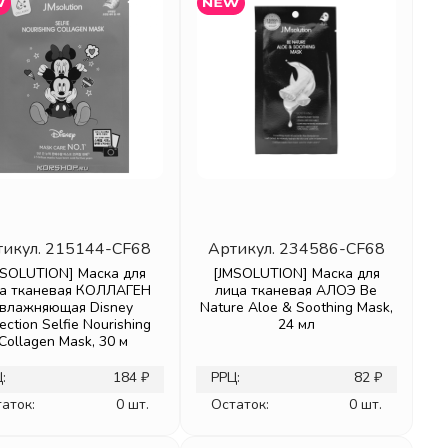
тикул.
215144-CF68
Артикул.
234586-CF68
MSOLUTION] Маска для
[JMSOLUTION] Маска для
а тканевая КОЛЛАГЕН
лица тканевая АЛОЭ Be
увлажняющая Disney
Nature Aloe & Soothing Mask,
ection Selfie Nourishing
24 мл
Collagen Mask, 30 м
:
184 ₽
РРЦ:
82 ₽
аток:
0 шт.
Остаток:
0 шт.