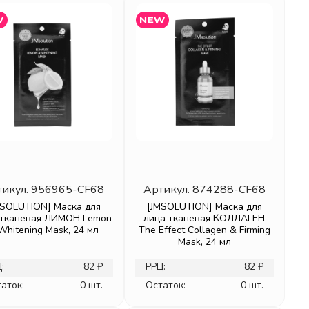
тикул.
956965-CF68
Артикул.
874288-CF68
MSOLUTION] Маска для
[JMSOLUTION] Маска для
 тканевая ЛИМОН Lemon
лица тканевая КОЛЛАГЕН
Whitening Mask, 24 мл
The Effect Collagen & Firming
Mask, 24 мл
:
82 ₽
РРЦ:
82 ₽
аток:
0 шт.
Остаток:
0 шт.