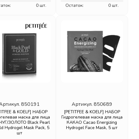
аток:
0 шт.
Остаток:
0 шт.
Артикул.
850191
Артикул.
850689
TITFEE & KOELF] НАБОР
[PETITFEE & KOELF] НАБОР
огелевая маска для лица
Гидрогелевая маска для лица
УГ/ЗОЛОТО Black Pearl
КАКАО Cacao Energizing
ld Hydrogel Mask Pack, 5
Hydrogel Face Mask, 5 шт
шт