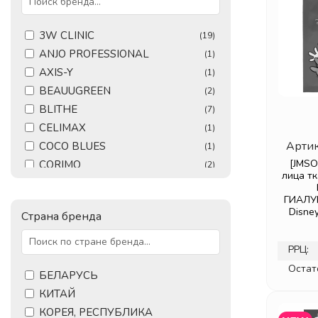
3W CLINIC
(19)
ANJO PROFESSIONAL
(1)
AXIS-Y
(1)
BEAUUGREEN
(2)
BLITHE
(7)
CELIMAX
(1)
Артик
COCO BLUES
(1)
[JMSO
CORIMO
(2)
лица т
DEAR. KLAIRS
(2)
ГИАЛУ
DERMA FACTORY
(1)
Disney
Страна бренда
DISUNIE
(1)
DR. ALTHEA
(7)
РРЦ:
DR. CEURACLE
(11)
Остат
DR. HEALUX
БЕЛАРУСЬ
(4)
ELEMENT
КИТАЙ
(6)
ELSIEL
КОРЕЯ, РЕСПУБЛИКА
(1)