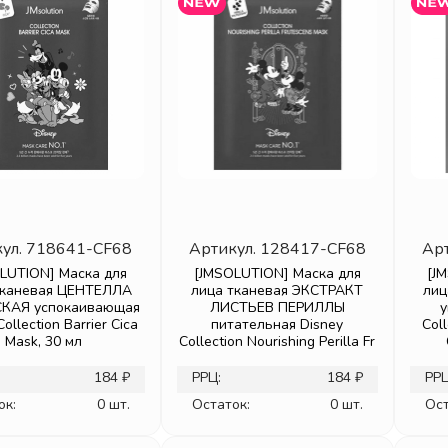
ул.
718641-CF68
Артикул.
128417-CF68
Ар
LUTION] Маска для
[JMSOLUTION] Маска для
[J
тканевая ЦЕНТЕЛЛА
лица тканевая ЭКСТРАКТ
лиц
КАЯ успокаивающая
ЛИСТЬЕВ ПЕРИЛЛЫ
ollection Barrier Cica
питательная Disney
Coll
Mask, 30 мл
Collection Nourishing Perilla Fr
184 ₽
РРЦ:
184 ₽
РРЦ
ок:
0 шт.
Остаток:
0 шт.
Ост