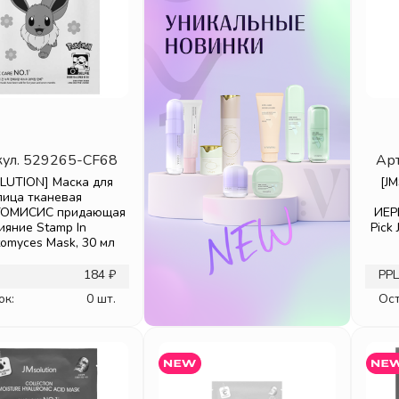
ул.
529265-CF68
Ар
LUTION] Маска для
[J
лица тканевая
ОМИСИС придающая
ИЕР
ияние Stamp In
Pick
tomyces Mask, 30 мл
184 ₽
РРЦ
ок:
0 шт.
Ост