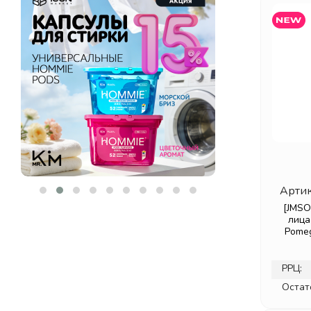
PERFECT4U
(5)
PETITFEE & KOELF
(15)
REVE L'ODEUR
(1)
ROUND LAB
(2)
ROVECTIN
(1)
SHARY
(1)
SOME BY MI
(5)
TENZERO
(1)
THINKCO
(3)
VT COSMETICS
(4)
YU.R
(7)
Артик
БЕЛИТА
(2)
[JMSO
лица
ВИТЭКС
(5)
Pomeg
РРЦ:
Остат