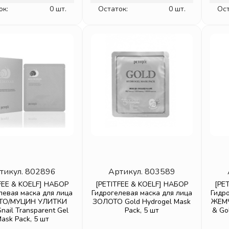
ок:
0 шт.
Остаток:
0 шт.
Ост
тикул.
802896
Артикул.
803589
FEE & KOELF] НАБОР
[PETITFEE & KOELF] НАБОР
[PE
левая маска для лица
Гидрогелевая маска для лица
Гидр
ТО/МУЦИН УЛИТКИ
ЗОЛОТО Gold Hydrogel Mask
ЖЕМЧ
nail Transparent Gel
Pack, 5 шт
& Go
ask Pack, 5 шт