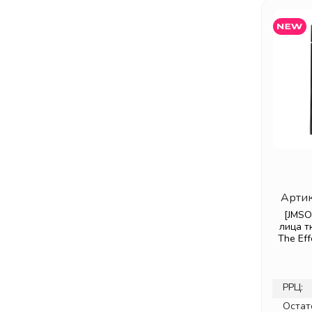
Артик
[JMSO
лица 
The Eff
РРЦ:
Остат