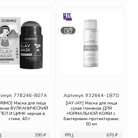
икул.
778246-807A
Артикул.
932664-1B7D
RIMO] Маска для лица
[JAY-JAY] Маска для лица
няная ВУЛКАНИЧЕСКИЙ
сухая глиняная ДЛЯ
ПЕЛ И ЦИНК черная в
НОРМАЛЬНОЙ КОЖИ с
стике, 40 г
бактериями-протекторами,
50 мл
:
390 ₽
РРЦ:
670 ₽