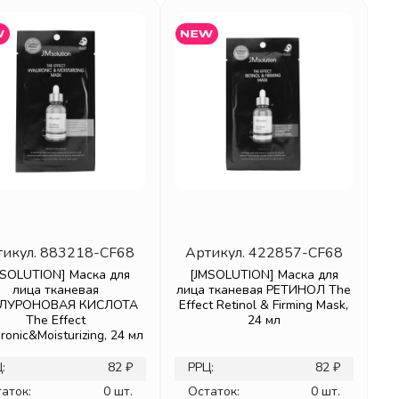
тикул.
883218-CF68
Артикул.
422857-CF68
MSOLUTION] Маска для
[JMSOLUTION] Маска для
лица тканевая
лица тканевая РЕТИНОЛ The
ЛУРОНОВАЯ КИСЛОТА
Effect Retinol & Firming Mask,
The Effect
24 мл
ronic&Moisturizing, 24 мл
:
82 ₽
РРЦ:
82 ₽
аток:
0 шт.
Остаток:
0 шт.