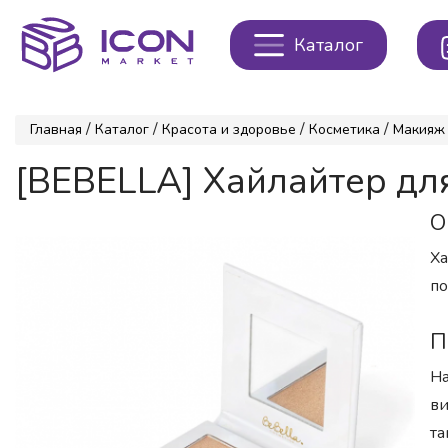
Каталог
/
/
/
/
Главная
Каталог
Красота и здоровье
Косметика
Макияж
[BEBELLA] Хайлайтер для
О
Ха
по
П
На
ви
та