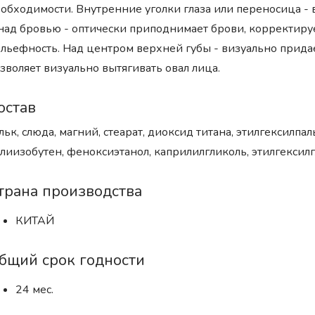
обходимости. Внутренние уголки глаза или переносица - 
над бровью - оптически приподнимает брови, корректируе
льефность. Над центром верхней губы - визуально прида
зволяет визуально вытягивать овал лица.
остав
льк, слюда, магний, стеарат, диоксид титана, этилгексилп
лиизобутен, феноксиэтанол, каприлилгликоль, этилгексил
трана производства
КИТАЙ
бщий срок годности
24 мес.