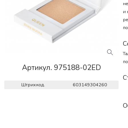
не
и 
ре
по
С
Та
по
Артикул. 975188-02ED
С
Штрихкод.
603149304260
О