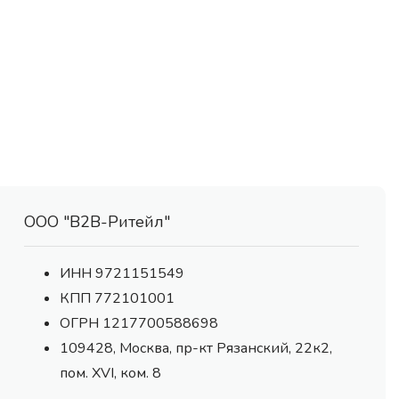
ООО "В2В-Ритейл"
ИНН 9721151549
КПП 772101001
ОГРН 1217700588698
109428, Москва, пр-кт Рязанский, 22к2,
пом. XVI, ком. 8