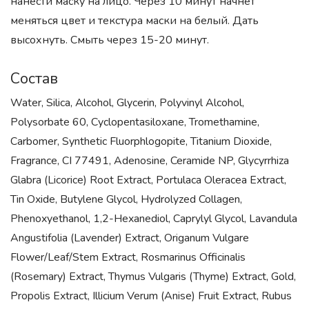
нанести маску на лицо. Через 10 минут начнет
меняться цвет и текстура маски на белый. Дать
высохнуть. Смыть через 15-20 минут.
Состав
Water, Silica, Alcohol, Glycerin, Polyvinyl Alcohol,
Polysorbate 60, Cyclopentasiloxane, Tromethamine,
Carbomer, Synthetic Fluorphlogopite, Titanium Dioxide,
Fragrance, CI 77491, Adenosine, Ceramide NP, Glycyrrhiza
Glabra (Licorice) Root Extract, Portulaca Oleracea Extract,
Tin Oxide, Butylene Glycol, Hydrolyzed Collagen,
Phenoxyethanol, 1,2-Hexanediol, Caprylyl Glycol, Lavandula
Angustifolia (Lavender) Extract, Origanum Vulgare
Flower/Leaf/Stem Extract, Rosmarinus Officinalis
(Rosemary) Extract, Thymus Vulgaris (Thyme) Extract, Gold,
Propolis Extract, Illicium Verum (Anise) Fruit Extract, Rubus