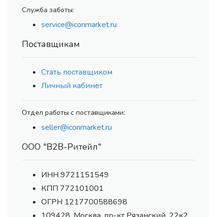
Служба заботы:
service@iconmarket.ru
Поставщикам
Стать поставщиком
Личный кабинет
Отдел работы с поставщиками:
seller@iconmarket.ru
ООО "В2В-Ритейл"
ИНН 9721151549
КПП 772101001
ОГРН 1217700588698
109428, Москва, пр-кт Рязанский, 22к2,