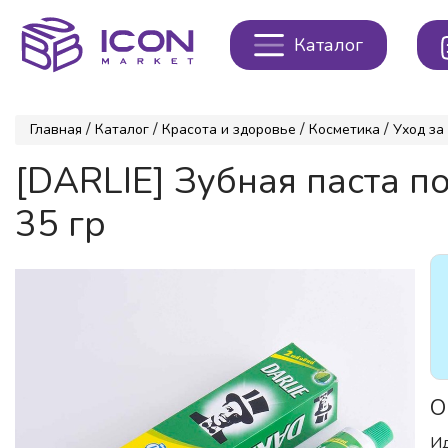
Каталог
/
/
/
/
Главная
Каталог
Красота и здоровье
Косметика
Уход за
[DARLIE] Зубная паста 
35 гр
О
Ид