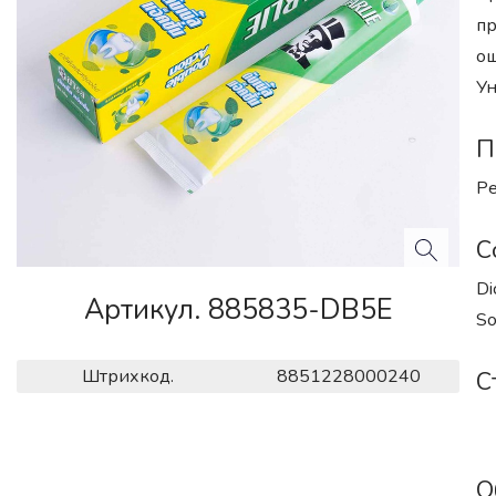
пр
ощ
Ун
П
Ре
С
Di
Артикул. 885835-DB5E
So
Штрихкод.
8851228000240
С
О