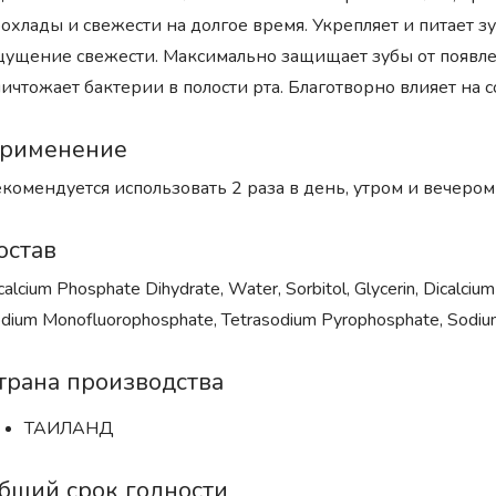
охлады и свежести на долгое время. Укрепляет и питает 
ущение свежести. Максимально защищает зубы от появлен
ичтожает бактерии в полости рта. Благотворно влияет на с
рименение
комендуется использовать 2 раза в день, утром и вечером
остав
calcium Phosphate Dihydrate, Water, Sorbitol, Glycerin, Dicalciu
dium Monofluorophosphate, Tetrasodium Pyrophosphate, Sodium 
трана производства
ТАИЛАНД
бщий срок годности