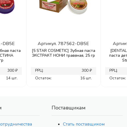
2-DB5E
Артикул.
787562-DB5E
Артик
бная паста
[5 STAR COSMETIC] Зубная паста
[DENTAL 
ОСТИНА
ЭКСТРАКТ НОНИ травяная, 25 гр
паста де
гр
St
300 ₽
РРЦ:
300 ₽
РРЦ:
14 шт.
Остаток:
16 шт.
Остаток:
м
Поставщикам
сотрудничества
Стать поставщиком