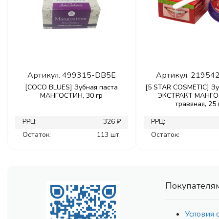
Артикул.
499315-DB5E
Артикул.
21954
[COCO BLUES] Зубная паста
[5 STAR COSMETIC] Зу
МАНГОСТИН, 30 гр
ЭКСТРАКТ МАНГ
травяная, 25 
РРЦ:
326 ₽
РРЦ:
Остаток:
113 шт.
Остаток:
Покупателя
Условия 