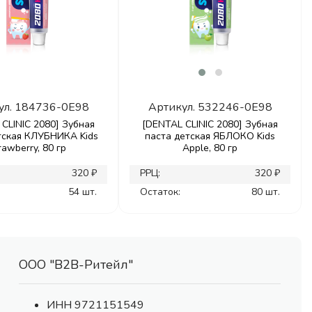
ул.
184736-0E98
Артикул.
532246-0E98
CLINIC 2080] Зубная
[DENTAL CLINIC 2080] Зубная
тская КЛУБНИКА Kids
паста детская ЯБЛОКО Kids
rawberry, 80 гр
Apple, 80 гр
320 ₽
РРЦ:
320 ₽
54 шт.
Остаток:
80 шт.
ООО "В2В-Ритейл"
ИНН 9721151549