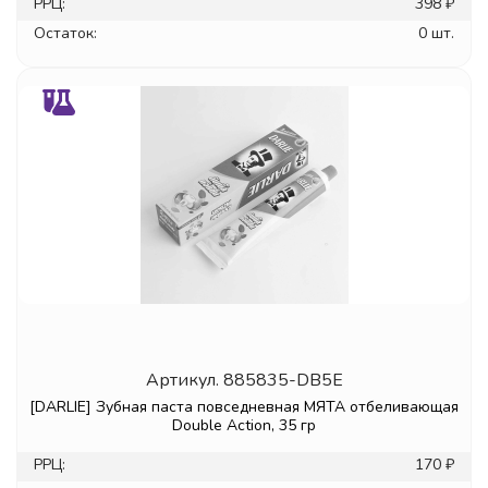
РРЦ:
398 ₽
Остаток:
0 шт.
Артикул.
885835-DB5E
[DARLIE] Зубная паста повседневная МЯТА отбеливающая
Double Action, 35 гр
РРЦ:
170 ₽