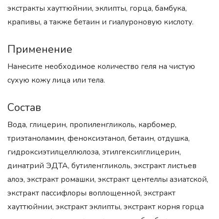
экстракты хауттюйнии, эклипты, горца, бамбука,
крапивы, а также бетаин и гиалуроновую кислоту.
Применение
Нанесите необходимое количество геля на чистую
сухую кожу лица или тела.
Состав
Вода, глицерин, пропиленгликоль, карбомер,
триэтаноламин, феноксиэтанол, бетаин, отдушка,
гидроксиэтилцеллюлоза, этилгексилглицерин,
динатрий ЭДТА, бутиленгликоль, экстракт листьев
алоэ, экстракт ромашки, экстракт центеллы азиатской,
экстракт пассифлоры воплощенной, экстракт
хауттюйнии, экстракт эклипты, экстракт корня горца