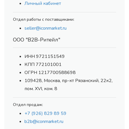
Личный кабинет
Отдел работы с поставщиками:
seller@iconmarket.ru
ООО "В2В-Ритейл"
ИНН 9721151549
КПП 772101001
ОГРН 1217700588698
109428, Москва, пр-кт Рязанский, 22к2,
пом. XVI, ком. 8
Отдел продаж:
+7 (926) 829 89 59
b2b@iconmarket.ru