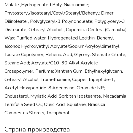
Malate ,Hydrogenated Poly, Niacinamide;
Phytosteryl/Isostearyl/Cetyl/Stearyl/Behenyl; Dimer
Dilinoleate , Polyglyceryl-3 Polyricinoleate; Polyglyceryl-3
Distearate; Cetearyl Alcohol , Copernicia Cerifera (Carnauba)
Wax; Purified water, Hydrogenated Lecithin, Behenyl
alcohol; Hydroxyethyl Acrylate/SodiumAcryloyldimethyl
Taurate Copolymer; Behenic Acid, Glyceryl Stearate Citrate;
Stearic Acid; Acrylate/C10–30 Alkyl Acrylate
Crosspolymer, Perfume; Xanthan Gum, Ethylhexylglycerin,
Cetearyl Alcohol; Tromethamine, Copper Tripeptide-1;
Acetyl Hexapeptide-8,Adenosine, Ceramide NP;
Cholesterol,,Myristic Acid; Sorbitan Isostearate, Macadamia
Ternifolia Seed Oil; Oleic Acid, Squalane, Brassica
Campestris Sterols, Tocopherol
Страна производства