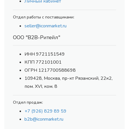
Личный кабинет
Отдел работы с поставщиками:
seller@iconmarket.ru
ООО "В2В-Ритейл"
ИНН 9721151549
КПП 772101001
ОГРН 1217700588698
109428, Москва, пр-кт Рязанский, 22к2,
пом. XVI, ком. 8
Отдел продаж:
+7 (926) 829 89 59
b2b@iconmarket.ru