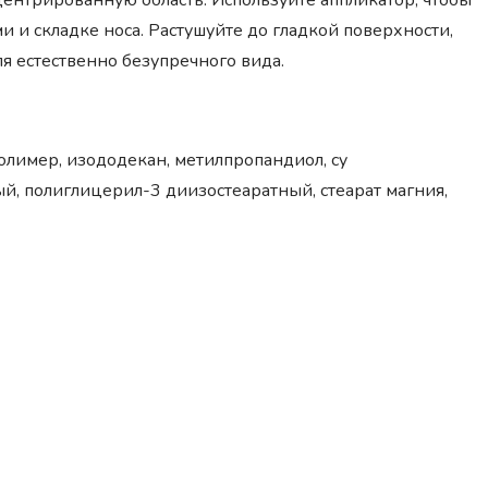
ентрированную область. Используйте аппликатор, чтобы
и и складке носа. Растушуйте до гладкой поверхности,
я естественно безупречного вида.
олимер, изододекан, метилпропандиол, cy
ый, полиглицерил-3 диизостеаратный, стеарат магния,