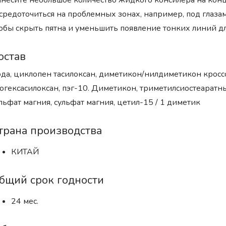
несите небольшое количество жидкого консилера на конц
средоточиться на проблемных зонах, например, под глазам
обы скрыть пятна и уменьшить появление тонких линий дл
остав
да, циклопен тасилоксан, диметикон/нилдиметикон кросс
огексасилоксан, пэг-10. Диметикон, триметилсиостеаратн
льфат магния, сульфат магния, цетил-15 / 1 диметик
трана производства
КИТАЙ
бщий срок годности
24 мес.