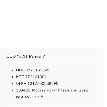
ООО "В2В-Ритейл"
ИНН 9721151549
КПП 772101001
ОГРН 1217700588698
109428, Москва, пр-кт Рязанский, 22к2,
пом. XVI, ком. 8