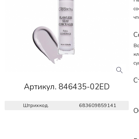
На
со
чт
С
Во
кл
су
С
Артикул. 846435-02ED
Штрихкод.
683609859141
О