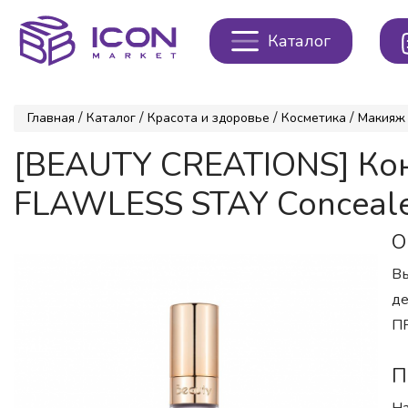
Каталог
/
/
/
/
Главная
Каталог
Красота и здоровье
Косметика
Макияж
[BEAUTY CREATIONS] Кон
FLAWLESS STAY Concealer 
О
Вы
де
П
П