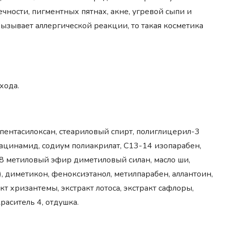
ности, пигментных пятнах, акне, угревой сыпи и
вызывает аллергической реакции, то такая косметика
хода.
опентасилоксан, стеариловый спирт, полиглицерил-3
ацинамид, содиум полиакрилат, С13-14 изопарабен,
 18 метиловый эфир диметиловый силан, масло ши,
), диметикон, феноксиэтанол, метилпарабен, аллантоин,
т хризантемы, экстракт лотоса, экстракт сафлоры,
раситель 4, отдушка.