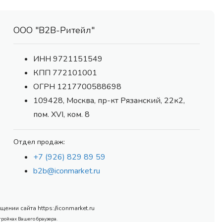
ООО "В2В-Ритейл"
ИНН 9721151549
КПП 772101001
ОГРН 1217700588698
109428, Москва, пр-кт Рязанский, 22к2,
пом. XVI, ком. 8
Отдел продаж:
+7 (926) 829 89 59
b2b@iconmarket.ru
нии сайта https://iconmarket.ru
тройках Вашего браузера.