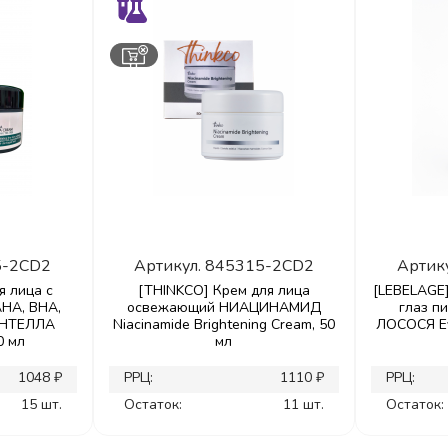
5-2CD2
Артикул.
845315-2CD2
Артик
я лица с
[THINKCO] Крем для лица
[LEBELAGE]
HA, BHA,
освежающий НИАЦИНАМИД
глаз п
ЕНТЕЛЛА
Niacinamide Brightening Cream, 50
ЛОСОСЯ Ey
0 мл
мл
1048 ₽
РРЦ:
1110 ₽
РРЦ:
15 шт.
Остаток:
11 шт.
Остаток: