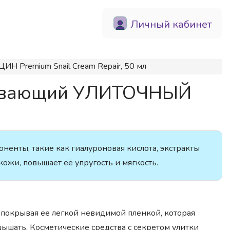
Личный кабинет
 Premium Snail Cream Repair, 50 мл
вливающий УЛИТОЧНЫЙ
енты, такие как гиалуроновая кислота, экстракты
кожи, повышает её упругость и мягкость.
 покрывая ее легкой невидимой пленкой, которая
дышать. Косметические средства с секретом улитки