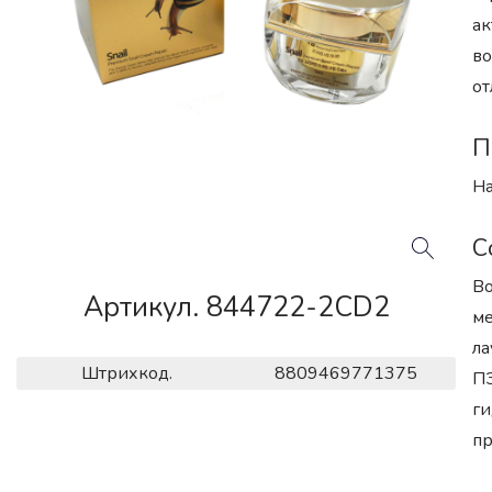
ак
во
от
П
На
С
Во
Артикул. 844722-2CD2
ме
ла
Штрихкод.
8809469771375
ПЭ
ги
пр