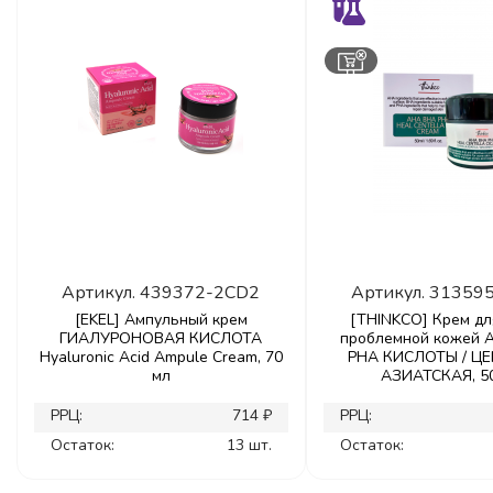
Артикул.
439372-2CD2
Артикул.
31359
[EKEL] Ампульный крем
[THINKCO] Крем дл
ГИАЛУРОНОВАЯ КИСЛОТА
проблемной кожей A
Hyaluronic Acid Ampule Cream, 70
PHA КИСЛОТЫ / Ц
мл
АЗИАТСКАЯ, 5
РРЦ:
714 ₽
РРЦ:
Остаток:
13 шт.
Остаток: