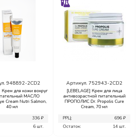
ул.
948892-2CD2
Артикул.
752943-2CD2
 Крем для кожи вокруг
[LEBELAGE] Крем для лица
итательный МАСЛО
антивозрастной питательный
e Cream Nutri Salmon,
ПРОПОЛИС Dr. Propolis Cure
40 мл
Cream, 70 мл
336 ₽
РРЦ:
696 ₽
6 шт.
Остаток:
14 шт.