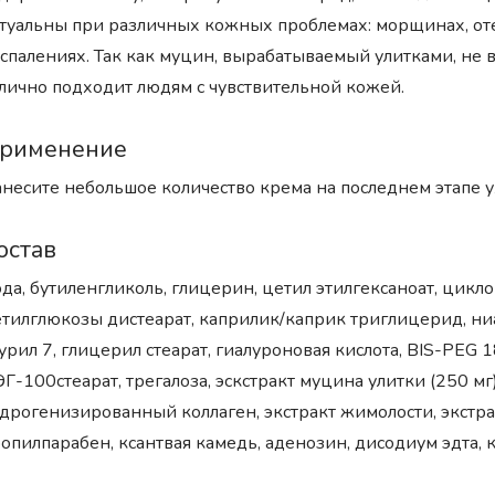
туальны при различных кожных проблемах: морщинах, отеч
спалениях. Так как муцин, вырабатываемый улитками, не 
лично подходит людям с чувствительной кожей.
рименение
несите небольшое количество крема на последнем этапе у
остав
да, бутиленгликоль, глицерин, цетил этилгексаноат, цикл
тилглюкозы дистеарат, каприлик/каприк триглицерид, ни
урил 7, глицерил стеарат, гиалуроновая кислота, BIS-PEG
Г-100стеарат, трегалоза, эскстракт муцина улитки (250 мг
дрогенизированный коллаген, экстракт жимолости, экстрак
опилпарабен, ксантвая камедь, аденозин, дисодиум эдта, к