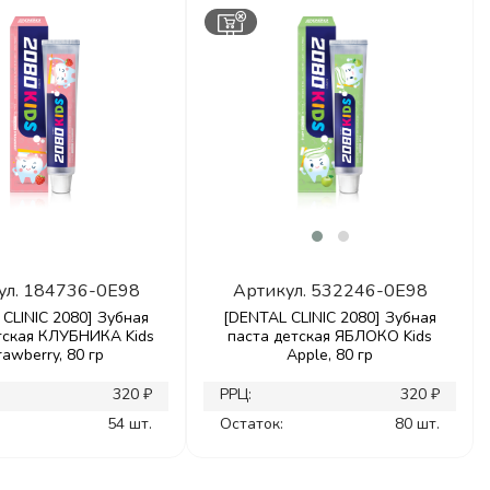
ул.
184736-0E98
Артикул.
532246-0E98
CLINIC 2080] Зубная
[DENTAL CLINIC 2080] Зубная
тская КЛУБНИКА Kids
паста детская ЯБЛОКО Kids
rawberry, 80 гр
Apple, 80 гр
320 ₽
РРЦ:
320 ₽
54 шт.
Остаток:
80 шт.