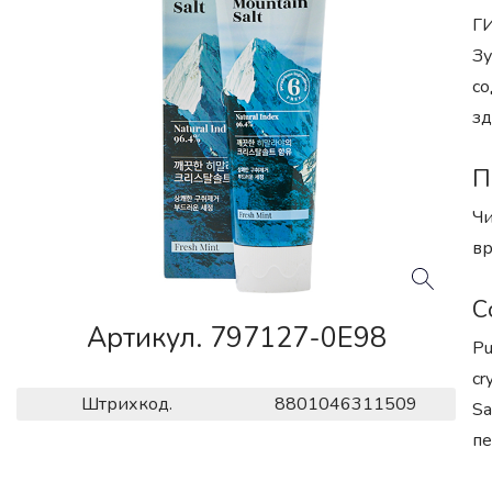
ГИ
Зу
со
зд
П
Чи
вр
С
Артикул. 797127-0E98
Pu
cr
Штрихкод.
8801046311509
Sa
пе