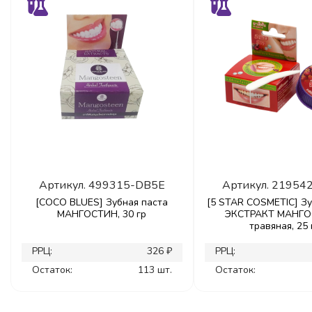
Артикул.
499315-DB5E
Артикул.
21954
[COCO BLUES] Зубная паста
[5 STAR COSMETIC] Зу
МАНГОСТИН, 30 гр
ЭКСТРАКТ МАНГ
травяная, 25 
РРЦ:
326 ₽
РРЦ:
Остаток:
113 шт.
Остаток: