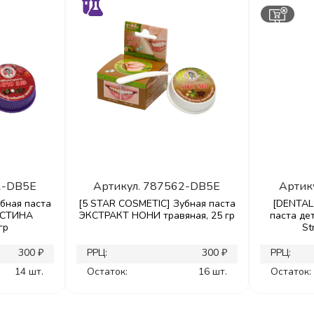
2-DB5E
Артикул.
787562-DB5E
Артик
бная паста
[5 STAR COSMETIC] Зубная паста
[DENTAL 
ОСТИНА
ЭКСТРАКТ НОНИ травяная, 25 гр
паста де
гр
St
300 ₽
РРЦ:
300 ₽
РРЦ:
14 шт.
Остаток:
16 шт.
Остаток: