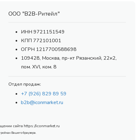
ООО "В2В-Ритейл"
ИНН 9721151549
КПП 772101001
ОГРН 1217700588698
109428, Москва, пр-кт Рязанский, 22к2,
пом. XVI, ком. 8
Отдел продаж:
+7 (926) 829 89 59
b2b@iconmarket.ru
нии сайта https://iconmarket.ru
тройках Вашего браузера.