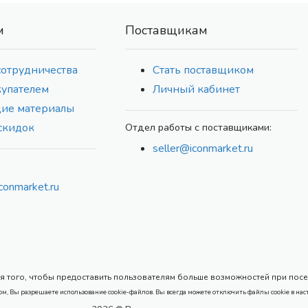
м
Поставщикам
сотрудничества
Стать поставщиком
купателем
Личный кабинет
ие материалы
скидок
Отдел работы с поставщиками:
seller@iconmarket.ru
conmarket.ru
 того, чтобы предоставить пользователям больше возможностей при посеще
ом, Вы разрешаете использование cookie-файлов. Вы всегда можете отключить файлы cookie в нас