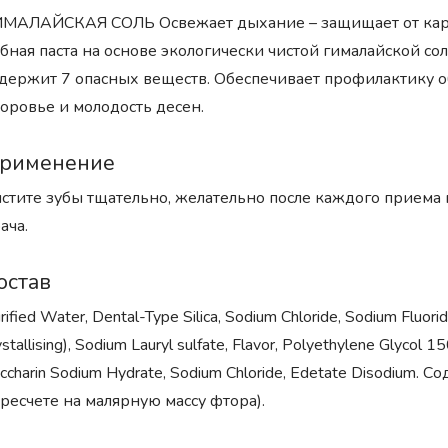
МАЛАЙСКАЯ СОЛЬ Освежает дыхание – защищает от карие
бная паста на основе экологически чистой гималайской со
держит 7 опасных веществ. Обеспечивает профилактику о
оровье и молодость десен.
рименение
стите зубы тщательно, желательно после каждого приема
ача.
остав
rified Water, Dental-Type Silica, Sodium Chloride, Sodium Fluorid
ystallising), Sodium Lauryl sulfate, Flavor, Polyethylene Glycol 
ccharin Sodium Hydrate, Sodium Chloride, Edetate Disodium
ресчете на малярную массу фтора).