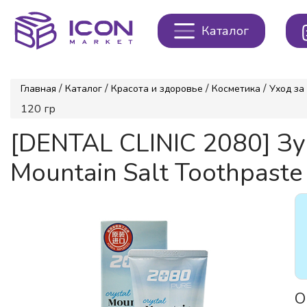
Каталог
/
/
/
/
Главная
Каталог
Красота и здоровье
Косметика
Уход за
120 гр
[DENTAL CLINIC 2080] З
Mountain Salt Toothpaste 
О