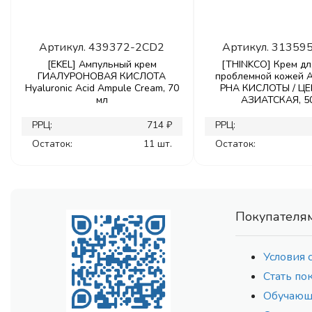
Артикул.
439372-2CD2
Артикул.
31359
[EKEL] Ампульный крем
[THINKCO] Крем дл
ГИАЛУРОНОВАЯ КИСЛОТА
проблемной кожей A
Hyaluronic Acid Ampule Cream, 70
PHA КИСЛОТЫ / Ц
мл
АЗИАТСКАЯ, 5
РРЦ:
714 ₽
РРЦ:
Остаток:
11 шт.
Остаток:
Покупателя
Условия 
Стать по
Обучающ