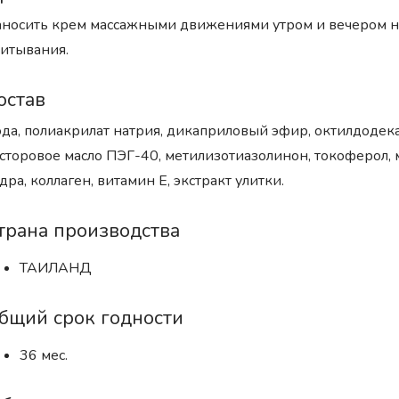
носить крем массажными движениями утром и вечером на 
итывания.
остав
да, полиакрилат натрия, дикаприловый эфир, октилдодек
сторовое масло ПЭГ-40, метилизотиазолинон, токоферол,
дра, коллаген, витамин Е, экстракт улитки.
трана производства
ТАИЛАНД
бщий срок годности
36 мес.