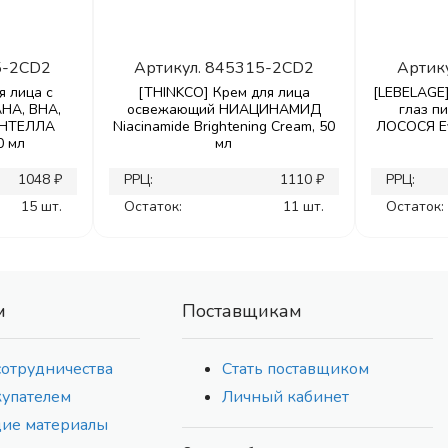
5-2CD2
Артикул.
845315-2CD2
Артик
я лица с
[THINKCO] Крем для лица
[LEBELAGE]
HA, BHA,
освежающий НИАЦИНАМИД
глаз п
ЕНТЕЛЛА
Niacinamide Brightening Cream, 50
ЛОСОСЯ Ey
0 мл
мл
1048 ₽
РРЦ:
1110 ₽
РРЦ:
15 шт.
Остаток:
11 шт.
Остаток:
м
Поставщикам
сотрудничества
Стать поставщиком
купателем
Личный кабинет
ие материалы