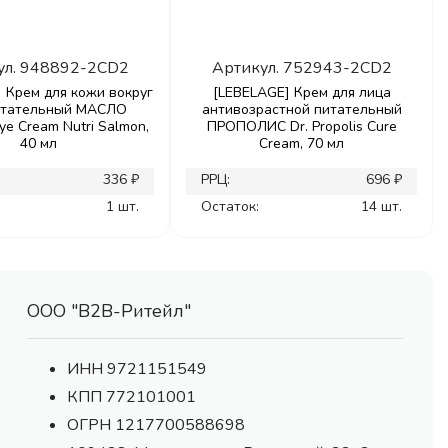
ул.
948892-2CD2
Артикул.
752943-2CD2
 Крем для кожи вокруг
[LEBELAGE] Крем для лица
итательный МАСЛО
антивозрастной питательный
e Cream Nutri Salmon,
ПРОПОЛИС Dr. Propolis Cure
40 мл
Cream, 70 мл
336 ₽
РРЦ:
696 ₽
1 шт.
Остаток:
14 шт.
ООО "В2В-Ритейл"
ИНН 9721151549
КПП 772101001
ОГРН 1217700588698