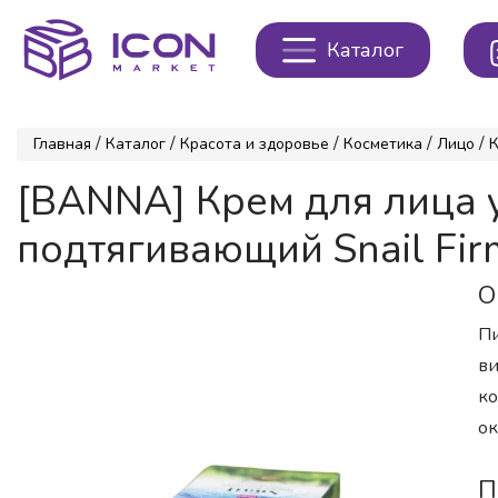
Каталог
/
/
/
/
/
Главная
Каталог
Красота и здоровье
Косметика
Лицо
[BANNA] Крем для лица
подтягивающий Snail Fir
О
Пи
ви
ко
о
П