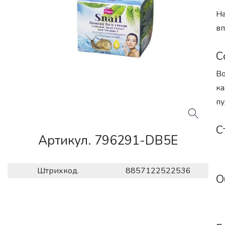
На
вп
С
Во
ка
пу
С
Артикул. 796291-DB5E
Штрихкод.
8857122522536
О