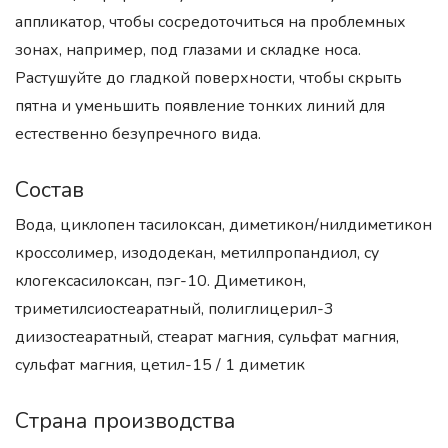
аппликатор, чтобы сосредоточиться на проблемных
зонах, например, под глазами и складке носа.
Растушуйте до гладкой поверхности, чтобы скрыть
пятна и уменьшить появление тонких линий для
естественно безупречного вида.
Состав
Вода, циклопен тасилоксан, диметикон/нилдиметикон
кроссолимер, изододекан, метилпропандиол, cy
клогексасилоксан, пэг-10. Диметикон,
триметилсиостеаратный, полиглицерил-3
диизостеаратный, стеарат магния, сульфат магния,
сульфат магния, цетил-15 / 1 диметик
Страна производства