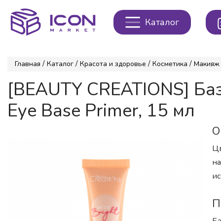
Каталог
/
/
/
/
Главная
Каталог
Красота и здоровье
Косметика
Макияж
[BEAUTY CREATIONS] База
Eye Base Primer, 15 мл
О
Цв
на
ис
П