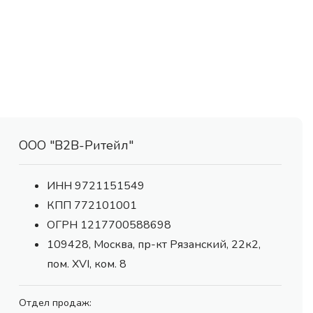
ООО "В2В-Ритейл"
ИНН 9721151549
КПП 772101001
ОГРН 1217700588698
109428, Москва, пр-кт Рязанский, 22к2,
пом. XVI, ком. 8
Отдел продаж: