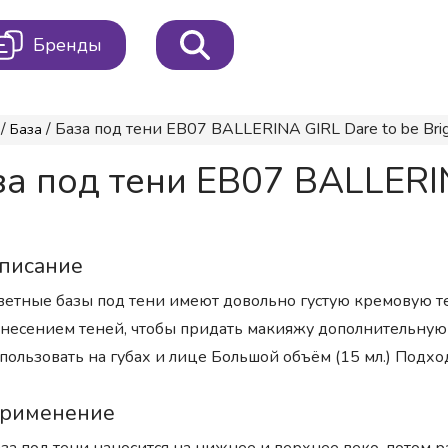
Бренды
/
/ База под тени EB07 BALLERINA GIRL Dare to be Brig
База
 под тени EB07 BALLERINA
писание
етные базы под тени имеют довольно густую кремовую те
несением теней, чтобы придать макияжу дополнительн
пользовать на губах и лице Большой объём (15 мл.) Подхо
рименение