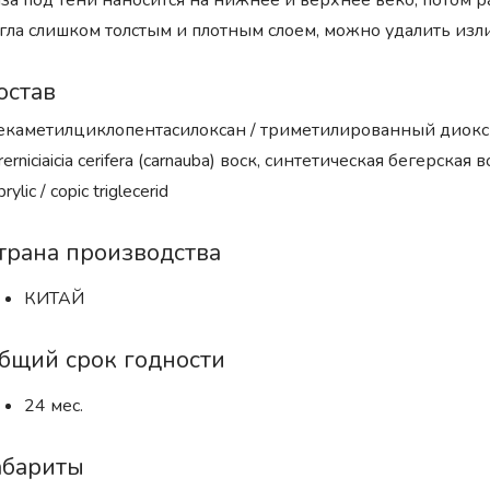
за под тени наносится на нижнее и верхнее веко, потом р
гла слишком толстым и плотным слоем, можно удалить из
остав
каметилциклопентасилоксан / триметилированный диокси
rerniciaicia cerifera (carnauba) воск, синтетическая бегерская вол
prylic / copic triglecerid
трана производства
КИТАЙ
бщий срок годности
24 мес.
абариты