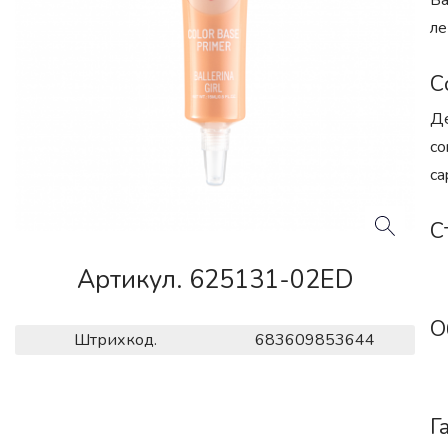
Ба
ле
С
Де
co
ca
С
Артикул. 625131-02ED
О
Штрихкод.
683609853644
Г