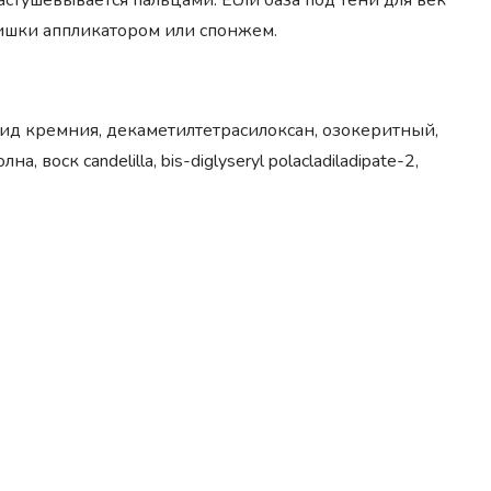
астушевывается пальцами. Если база под тени для век
лишки аппликатором или спонжем.
д кремния, декаметилтетрасилоксан, озокеритный,
на, воск candelilla, bis-diglyseryl polacladiladipate-2,