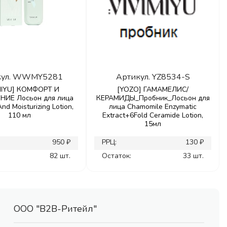
ул.
WWMY5281
Артикул.
YZ8534-S
MIYU] КОМФОРТ И
[YOZO] ГАМАМЕЛИС/
ИЕ Лосьон для лица
КЕРАМИДЫ_Пробник_Лосьон для
nd Moisturizing Lotion,
лица Chamomile Enzymatic
110 мл
Extract+6Fold Ceramide Lotion,
15мл
950 ₽
РРЦ:
130 ₽
82 шт.
Остаток:
33 шт.
ООО "В2В-Ритейл"