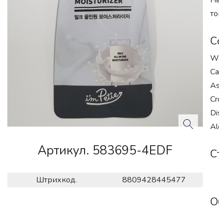
На
то
С
Wa
Ca
As
Cr
Di
Al
Артикул. 583695-4EDF
С
Штрихкод.
8809428445477
О