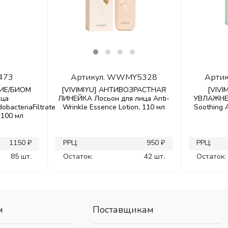
473
Артикул.
WWMY5328
Артик
ИЕ/БИОМ
[VIVIMIYU] АНТИВОЗРАСТНАЯ
[VIVI
ица
ЛИНЕЙКА Лосьон для лица Anti-
УВЛАЖНЕН
obacteriaFiltrate
Wrinkle Essence Lotion, 110 мл
Soothing A
, 100 мл
1150 ₽
РРЦ:
950 ₽
РРЦ:
85 шт.
Остаток:
42 шт.
Остаток:
м
Поставщикам