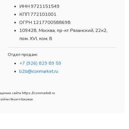
ИНН 9721151549
КПП 772101001
ОГРН 1217700588698
109428, Москва, пр-кт Рязанский, 22к2,
пом. XVI, ком. 8
Отдел продаж:
+7 (926) 829 89 59
b2b@iconmarket.ru
нии сайта https://iconmarket.ru
тройках Вашего браузера.