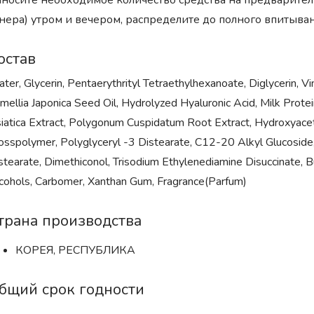
носите необходимое количество средства на предварите
нера) утром и вечером, распределите до полного впитыван
остав
ter, Glycerin, Pentaerythrityl Tetraethylhexanoate, Diglycerin, 
mellia Japonica Seed Oil, Hydrolyzed Hyaluronic Acid, Milk Protei
iatica Extract, Polygonum Cuspidatum Root Extract, Hydroxyac
osspolymer, Polyglyceryl -3 Distearate, C12-20 Alkyl Glucoside,
stearate, Dimethiconol, Trisodium Ethylenediamine Disuccinate, B
cohols, Carbomer, Xanthan Gum, Fragrance(Parfum)
трана производства
КОРЕЯ, РЕСПУБЛИКА
бщий срок годности