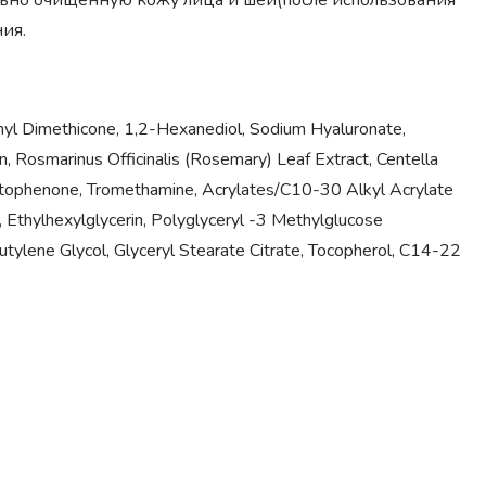
льно очищенную кожу лица и шеи(после использования
ия.
Vinyl Dimethicone, 1,2-Hexanediol, Sodium Hyaluronate,
n, Rosmarinus Officinalis (Rosemary) Leaf Extract, Centella
etophenone, Tromethamine, Acrylates/C10-30 Alkyl Acrylate
 Ethylhexylglycerin, Polyglyceryl -3 Methylglucose
utylene Glycol, Glyceryl Stearate Citrate, Tocopherol, C14-22