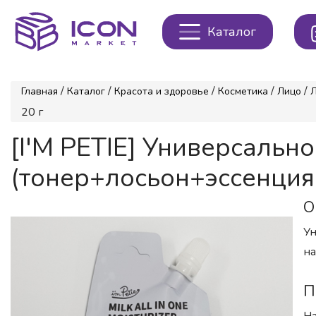
Каталог
/
/
/
/
/
Главная
Каталог
Красота и здоровье
Косметика
Лицо
20 г
[I'M PETIE] Универсаль
(тонер+лосьон+эссенция) M
О
Ун
на
П