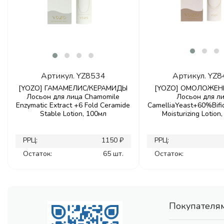
Артикул.
YZ8534
Артикул.
YZ8
[YOZO] ГАМАМЕЛИС/КЕРАМИДЫ
[YOZO] ОМОЛОЖЕН
Лосьон для лица Chamomile
Лосьон для л
Enzymatic Extract +6 Fold Ceramide
CamelliaYeast+60%Bifid
Stable Lotion, 100мл
Moisturizing Lotion
РРЦ:
1150 ₽
РРЦ:
Остаток:
65 шт.
Остаток:
Покупателя